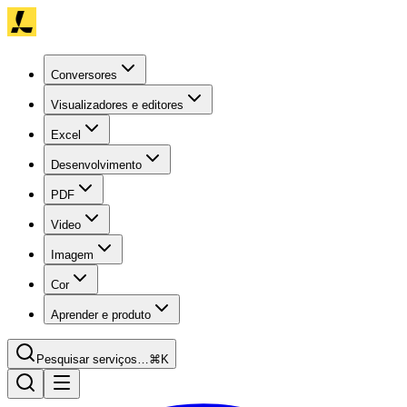
Conversores
Visualizadores e editores
Excel
Desenvolvimento
PDF
Video
Imagem
Cor
Aprender e produto
Pesquisar serviços…
⌘K