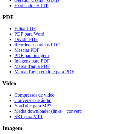
Gerador UUID / GUID
Explicador HTTP
PDF
Editar PDF
PDF para Word
Dividir PDF
Reordenar paginas PDF
Mesclar PDF
PDF para imagem
Imagens para PDF
Marca d'agua PDF
Marca d'agua em lote para PDF
Video
Compressor de video
Conversor de áudio
YouTube para MP3
Media downloader (links + convert)
SRT para VTT
Imagem