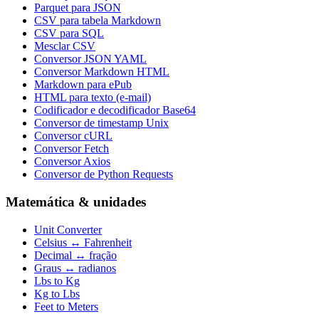
Parquet para JSON
CSV para tabela Markdown
CSV para SQL
Mesclar CSV
Conversor JSON YAML
Conversor Markdown HTML
Markdown para ePub
HTML para texto (e-mail)
Codificador e decodificador Base64
Conversor de timestamp Unix
Conversor cURL
Conversor Fetch
Conversor Axios
Conversor de Python Requests
Matemática & unidades
Unit Converter
Celsius ↔ Fahrenheit
Decimal ↔ fração
Graus ↔ radianos
Lbs to Kg
Kg to Lbs
Feet to Meters