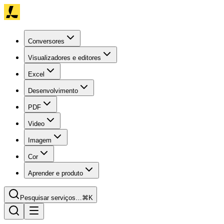
Conversores
Visualizadores e editores
Excel
Desenvolvimento
PDF
Video
Imagem
Cor
Aprender e produto
Pesquisar serviços…
⌘K