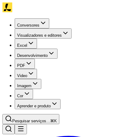
Conversores
Visualizadores e editores
Excel
Desenvolvimento
PDF
Video
Imagem
Cor
Aprender e produto
Pesquisar serviços…
⌘K