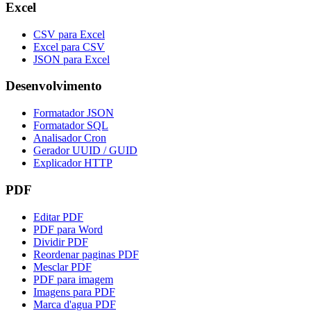
Excel
CSV para Excel
Excel para CSV
JSON para Excel
Desenvolvimento
Formatador JSON
Formatador SQL
Analisador Cron
Gerador UUID / GUID
Explicador HTTP
PDF
Editar PDF
PDF para Word
Dividir PDF
Reordenar paginas PDF
Mesclar PDF
PDF para imagem
Imagens para PDF
Marca d'agua PDF