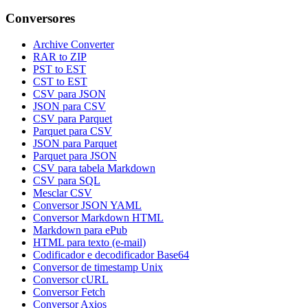
Conversores
Archive Converter
RAR to ZIP
PST to EST
CST to EST
CSV para JSON
JSON para CSV
CSV para Parquet
Parquet para CSV
JSON para Parquet
Parquet para JSON
CSV para tabela Markdown
CSV para SQL
Mesclar CSV
Conversor JSON YAML
Conversor Markdown HTML
Markdown para ePub
HTML para texto (e-mail)
Codificador e decodificador Base64
Conversor de timestamp Unix
Conversor cURL
Conversor Fetch
Conversor Axios