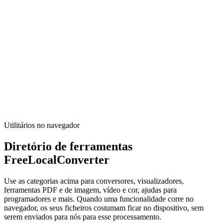
Convert pounds (lb) to kilograms (kg) locally.
Executar ferramenta
Matemática & unidades
Unit Converter
Quick unit conversions that run locally in your browser.
Executar ferramenta
Utilitários no navegador
Diretório de ferramentas
FreeLocalConverter
Use as categorias acima para conversores, visualizadores,
ferramentas PDF e de imagem, vídeo e cor, ajudas para
programadores e mais. Quando uma funcionalidade corre no
navegador, os seus ficheiros costumam ficar no dispositivo, sem
serem enviados para nós para esse processamento.