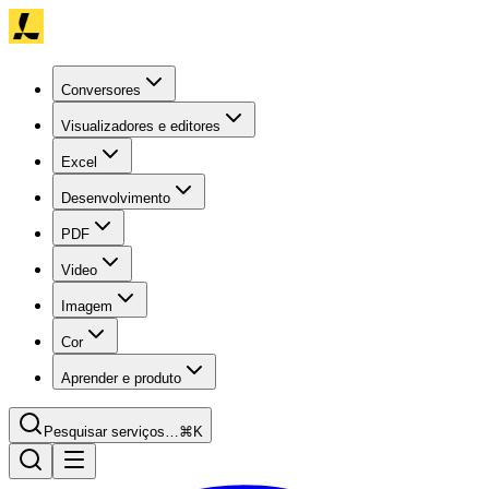
Conversores
Visualizadores e editores
Excel
Desenvolvimento
PDF
Video
Imagem
Cor
Aprender e produto
Pesquisar serviços…
⌘K