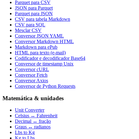
Parquet para CSV
JSON para Parquet
Parquet para JSON
CSV para tabela Markdown
CSV para SQL
Mesclar CSV
Conversor JSON YAML
Conversor Markdown HTML
Markdown para ePub
HTML para texto (e-mail)
Codificador e decodificador Base64
Conversor de timestamp Unix
Conversor cURL
Conversor Fetch
Conversor Axios
Conversor de Python Requests
Matemática & unidades
Unit Converter
Celsius ↔ Fahrenheit
Decimal ↔ fração
Graus ↔ radianos
Lbs to Kg
Kg to Lbs