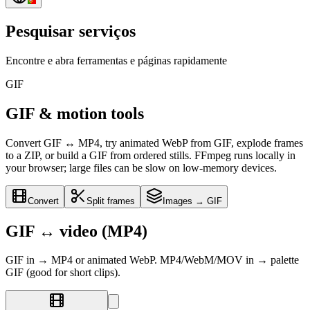
Pesquisar serviços
Encontre e abra ferramentas e páginas rapidamente
GIF
GIF & motion tools
Convert GIF ↔ MP4, try animated WebP from GIF, explode frames
to a ZIP, or build a GIF from ordered stills. FFmpeg runs locally in
your browser; large files can be slow on low-memory devices.
Convert
Split frames
Images → GIF
GIF ↔ video (MP4)
GIF in → MP4 or animated WebP. MP4/WebM/MOV in → palette
GIF (good for short clips).