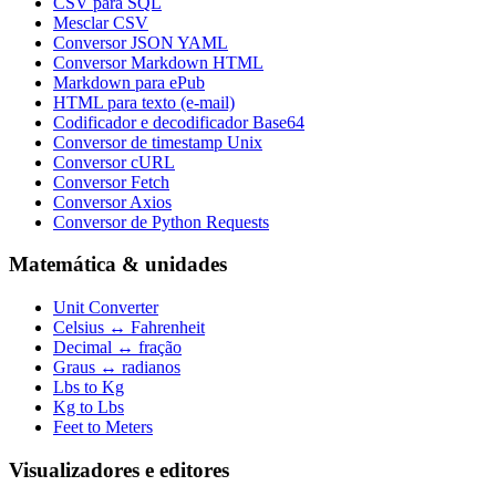
CSV para SQL
Mesclar CSV
Conversor JSON YAML
Conversor Markdown HTML
Markdown para ePub
HTML para texto (e-mail)
Codificador e decodificador Base64
Conversor de timestamp Unix
Conversor cURL
Conversor Fetch
Conversor Axios
Conversor de Python Requests
Matemática & unidades
Unit Converter
Celsius ↔ Fahrenheit
Decimal ↔ fração
Graus ↔ radianos
Lbs to Kg
Kg to Lbs
Feet to Meters
Visualizadores e editores