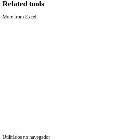
Related tools
More from Excel
Excel
Excel para CSV
Turn Excel sheets into CSV.
Executar ferramenta
Excel
JSON para Excel
Convert JSON into XLSX.
Executar ferramenta
Utilitários no navegador