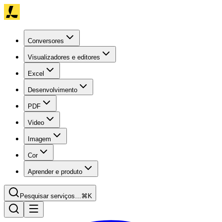
Conversores
Visualizadores e editores
Excel
Desenvolvimento
PDF
Video
Imagem
Cor
Aprender e produto
Pesquisar serviços…
⌘K