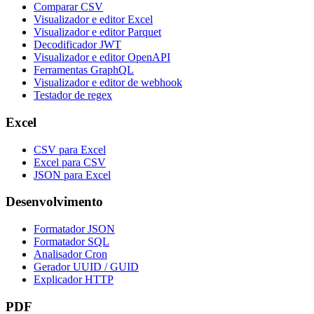
Comparar CSV
Visualizador e editor Excel
Visualizador e editor Parquet
Decodificador JWT
Visualizador e editor OpenAPI
Ferramentas GraphQL
Visualizador e editor de webhook
Testador de regex
Excel
CSV para Excel
Excel para CSV
JSON para Excel
Desenvolvimento
Formatador JSON
Formatador SQL
Analisador Cron
Gerador UUID / GUID
Explicador HTTP
PDF