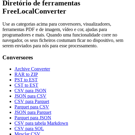
Diretório de ferramentas
FreeLocalConverter
Use as categorias acima para conversores, visualizadores,
ferramentas PDF e de imagem, vídeo e cor, ajudas para
programadores e mais. Quando uma funcionalidade corre no
navegador, os seus ficheiros costumam ficar no dispositivo, sem
serem enviados para nós para esse processamento.
Conversores
Archive Converter
RAR to ZIP
PST to EST
CST to EST
CSV para JSON
JSON para CSV
CSV para Parquet
Parquet para CSV
JSON para Parquet
Parquet para JSON
CSV para tabela Markdown
CSV para SQL
Mesclar CSV