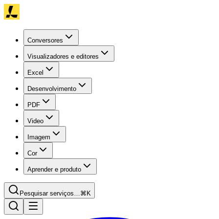
Conversores
Visualizadores e editores
Excel
Desenvolvimento
PDF
Video
Imagem
Cor
Aprender e produto
Pesquisar serviços…
⌘K