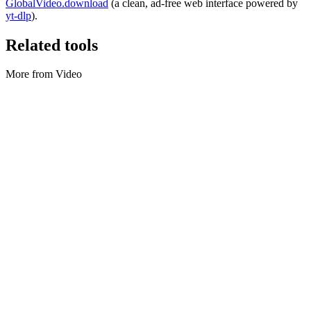
GlobalVideo.download
(a clean, ad-free web interface powered by
yt-dlp
).
Related tools
More from Video
Video
Compressor de video
Compress videos locally with bulk uploads.
Executar ferramenta
Video
Conversor de áudio
Converta formatos de áudio ou extraia áudio de video localmente no
navegador.