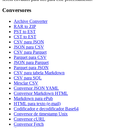
Conversores
Archive Converter
RAR to ZIP
PST to EST
CST to EST
CSV para JSON
JSON para CSV
CSV para Parquet
Parquet para CSV
JSON para Parquet
Parquet para JSON
CSV para tabela Markdown
CSV para SQL
Mesclar CSV
Conversor JSON YAML
Conversor Markdown HTML
Markdown para ePub
HTML para texto (e-mail)
Codificador e decodificador Base64
Conversor de timestamp Unix
Conversor cURL
Conversor Fetch