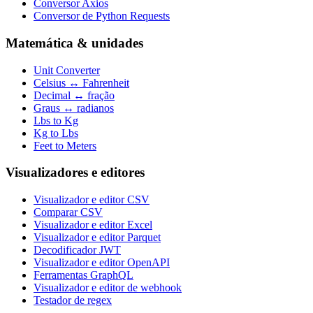
Conversor Axios
Conversor de Python Requests
Matemática & unidades
Unit Converter
Celsius ↔ Fahrenheit
Decimal ↔ fração
Graus ↔ radianos
Lbs to Kg
Kg to Lbs
Feet to Meters
Visualizadores e editores
Visualizador e editor CSV
Comparar CSV
Visualizador e editor Excel
Visualizador e editor Parquet
Decodificador JWT
Visualizador e editor OpenAPI
Ferramentas GraphQL
Visualizador e editor de webhook
Testador de regex