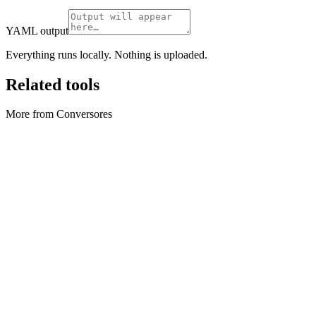
YAML output
Everything runs locally. Nothing is uploaded.
Related tools
More from Conversores
Conversores
Archive Converter
Create ZIP archives and extract ZIP files locally in your browser.
Executar ferramenta
Conversores
Codificador e decodificador Base64