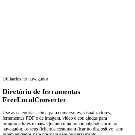
Executar ferramenta
Conversores
Conversor Markdown HTML
Convert Markdown and HTML with GFM tables, live preview, and
safe copy.
Executar ferramenta
Utilitários no navegador
Diretório de ferramentas
FreeLocalConverter
Use as categorias acima para conversores, visualizadores,
ferramentas PDF e de imagem, vídeo e cor, ajudas para
programadores e mais. Quando uma funcionalidade corre no
navegador, os seus ficheiros costumam ficar no dispositivo, sem
serem enviados para nós para esse processamento.