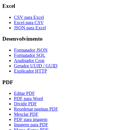
Excel
CSV para Excel
Excel para CSV
JSON para Excel
Desenvolvimento
Formatador JSON
Formatador SQL
Analisador Cron
Gerador UUID / GUID
Explicador HTTP
PDF
Editar PDF
PDF para Word
Dividir PDF
Reordenar paginas PDF
Mesclar PDF
PDF para imagem
Imagens para PDF
Marca d'agua PDF