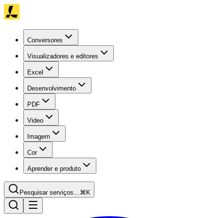
Conversores
Visualizadores e editores
Excel
Desenvolvimento
PDF
Video
Imagem
Cor
Aprender e produto
Pesquisar serviços…
⌘K