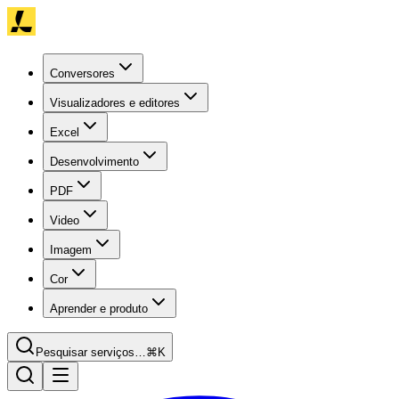
Conversores
Visualizadores e editores
Excel
Desenvolvimento
PDF
Video
Imagem
Cor
Aprender e produto
Pesquisar serviços…
⌘K