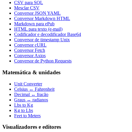
CSV para SQL
Mesclar CSV
Conversor JSON YAML
Conversor Markdown HTML
Markdown para ePub
HTML para texto (e-mail)
Codificador e decodificador Base64
Conversor de timestamp Unix
Conversor cURL
Conversor Fetch
Conversor Axios
Conversor de Python Requests
Matemática & unidades
Unit Converter
Celsius ↔ Fahrenheit
Decimal ↔ fração
Graus ↔ radianos
Lbs to Kg
Kg to Lbs
Feet to Meters
Visualizadores e editores