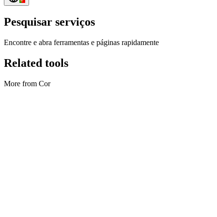
Pesquisar serviços
Encontre e abra ferramentas e páginas rapidamente
Related tools
More from Cor
Cor
Gerador de gradientes
Create gradients and export PNG or JSON.
Executar ferramenta
Cor
Gerador de paletas