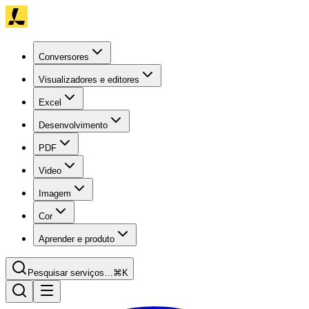
Conversores
Visualizadores e editores
Excel
Desenvolvimento
PDF
Video
Imagem
Cor
Aprender e produto
Pesquisar serviços…
⌘K