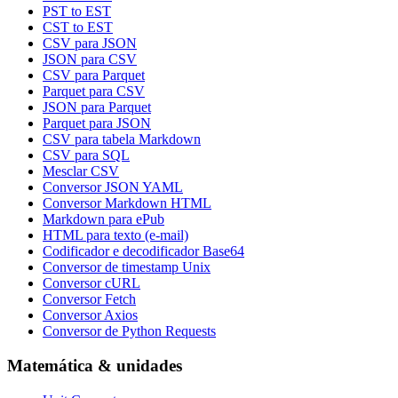
PST to EST
CST to EST
CSV para JSON
JSON para CSV
CSV para Parquet
Parquet para CSV
JSON para Parquet
Parquet para JSON
CSV para tabela Markdown
CSV para SQL
Mesclar CSV
Conversor JSON YAML
Conversor Markdown HTML
Markdown para ePub
HTML para texto (e-mail)
Codificador e decodificador Base64
Conversor de timestamp Unix
Conversor cURL
Conversor Fetch
Conversor Axios
Conversor de Python Requests
Matemática & unidades