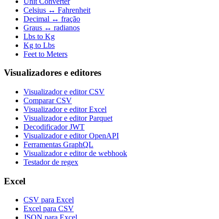
Unit Converter
Celsius ↔ Fahrenheit
Decimal ↔ fração
Graus ↔ radianos
Lbs to Kg
Kg to Lbs
Feet to Meters
Visualizadores e editores
Visualizador e editor CSV
Comparar CSV
Visualizador e editor Excel
Visualizador e editor Parquet
Decodificador JWT
Visualizador e editor OpenAPI
Ferramentas GraphQL
Visualizador e editor de webhook
Testador de regex
Excel
CSV para Excel
Excel para CSV
JSON para Excel