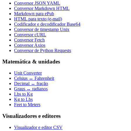
Conversor JSON YAML
Conversor Markdown HTML
Markdown para ePub
HTML para texto (e-mail)
Codificador e decodificador Base64
Conversor de timestamp Unix
Conversor cURL
Conversor Fetch
Conversor Axios
Conversor de Python Requests
Matemática & unidades
Unit Converter
Celsius ↔ Fahrenheit
Decimal ↔ fração
Graus ↔ radianos
Lbs to Kg
Kg to Lbs
Feet to Meters
Visualizadores e editores
Visualizador e editor CSV