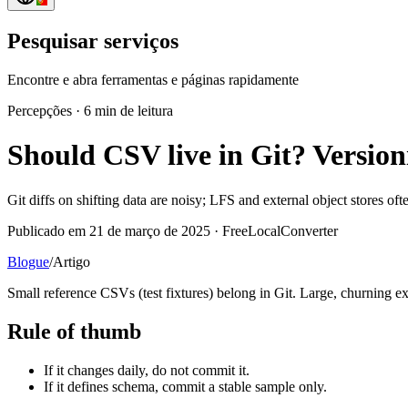
Pesquisar serviços
Encontre e abra ferramentas e páginas rapidamente
Percepções
·
6 min de leitura
Should CSV live in Git? Versio
Git diffs on shifting data are noisy; LFS and external object stores oft
Publicado em 21 de março de 2025 · FreeLocalConverter
Blogue
/
Artigo
Small reference CSVs (test fixtures) belong in Git. Large, churning e
Rule of thumb
If it changes daily, do not commit it.
If it defines schema, commit a stable sample only.