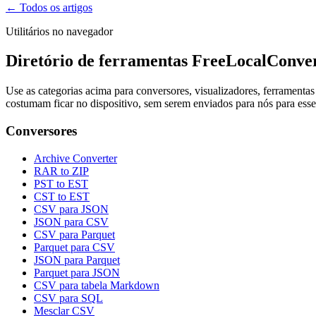
← Todos os artigos
Utilitários no navegador
Diretório de ferramentas FreeLocalConve
Use as categorias acima para conversores, visualizadores, ferrament
costumam ficar no dispositivo, sem serem enviados para nós para ess
Conversores
Archive Converter
RAR to ZIP
PST to EST
CST to EST
CSV para JSON
JSON para CSV
CSV para Parquet
Parquet para CSV
JSON para Parquet
Parquet para JSON
CSV para tabela Markdown
CSV para SQL
Mesclar CSV