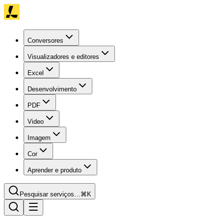
Conversores
Visualizadores e editores
Excel
Desenvolvimento
PDF
Video
Imagem
Cor
Aprender e produto
Pesquisar serviços…
⌘K