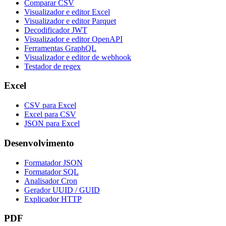
Comparar CSV
Visualizador e editor Excel
Visualizador e editor Parquet
Decodificador JWT
Visualizador e editor OpenAPI
Ferramentas GraphQL
Visualizador e editor de webhook
Testador de regex
Excel
CSV para Excel
Excel para CSV
JSON para Excel
Desenvolvimento
Formatador JSON
Formatador SQL
Analisador Cron
Gerador UUID / GUID
Explicador HTTP
PDF