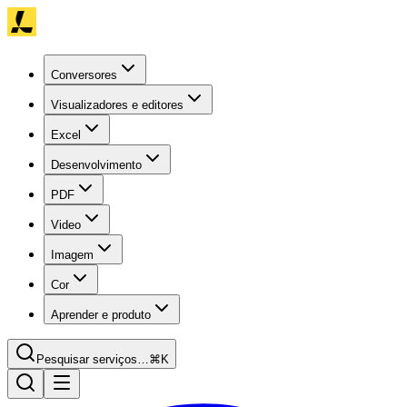
Conversores
Visualizadores e editores
Excel
Desenvolvimento
PDF
Video
Imagem
Cor
Aprender e produto
Pesquisar serviços…
⌘K