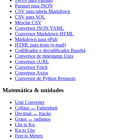
JSON para Parquet
Parquet para JSON
CSV para tabela Markdown
CSV para SQL
Mesclar CSV
Conversor JSON YAML
Conversor Markdown HTML
Markdown para ePub
HTML para texto (e-mail)
Codificador e decodificador Base64
Conversor de timestamp Unix
Conversor cURL
Conversor Fetch
Conversor Axios
Conversor de Python Requests
Matemática & unidades
Unit Converter
Celsius ↔ Fahrenheit
Decimal ↔ fração
Graus ↔ radianos
Lbs to Kg
Kg to Lbs
Feet to Meters