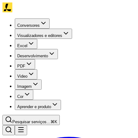
Conversores
Visualizadores e editores
Excel
Desenvolvimento
PDF
Video
Imagem
Cor
Aprender e produto
Pesquisar serviços…
⌘K