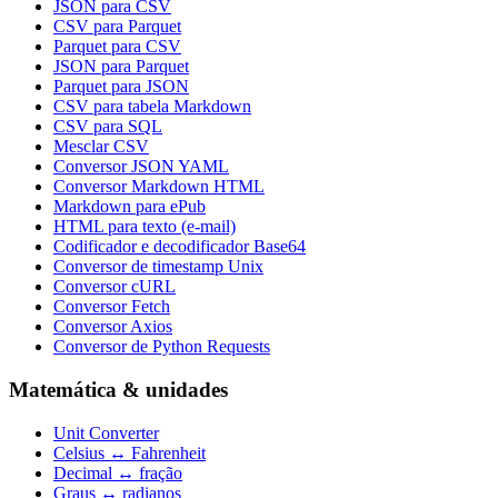
JSON para CSV
CSV para Parquet
Parquet para CSV
JSON para Parquet
Parquet para JSON
CSV para tabela Markdown
CSV para SQL
Mesclar CSV
Conversor JSON YAML
Conversor Markdown HTML
Markdown para ePub
HTML para texto (e-mail)
Codificador e decodificador Base64
Conversor de timestamp Unix
Conversor cURL
Conversor Fetch
Conversor Axios
Conversor de Python Requests
Matemática & unidades
Unit Converter
Celsius ↔ Fahrenheit
Decimal ↔ fração
Graus ↔ radianos