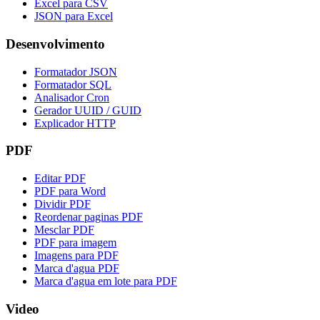
Excel para CSV
JSON para Excel
Desenvolvimento
Formatador JSON
Formatador SQL
Analisador Cron
Gerador UUID / GUID
Explicador HTTP
PDF
Editar PDF
PDF para Word
Dividir PDF
Reordenar paginas PDF
Mesclar PDF
PDF para imagem
Imagens para PDF
Marca d'agua PDF
Marca d'agua em lote para PDF
Video