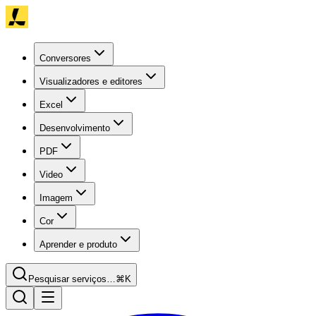
Conversores
Visualizadores e editores
Excel
Desenvolvimento
PDF
Video
Imagem
Cor
Aprender e produto
Pesquisar serviços…
⌘K