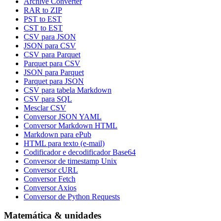
Archive Converter
RAR to ZIP
PST to EST
CST to EST
CSV para JSON
JSON para CSV
CSV para Parquet
Parquet para CSV
JSON para Parquet
Parquet para JSON
CSV para tabela Markdown
CSV para SQL
Mesclar CSV
Conversor JSON YAML
Conversor Markdown HTML
Markdown para ePub
HTML para texto (e-mail)
Codificador e decodificador Base64
Conversor de timestamp Unix
Conversor cURL
Conversor Fetch
Conversor Axios
Conversor de Python Requests
Matemática & unidades