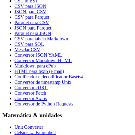
CST to EST
CSV para JSON
JSON para CSV
CSV para Parquet
Parquet para CSV
JSON para Parquet
Parquet para JSON
CSV para tabela Markdown
CSV para SQL
Mesclar CSV
Conversor JSON YAML
Conversor Markdown HTML
Markdown para ePub
HTML para texto (e-mail)
Codificador e decodificador Base64
Conversor de timestamp Unix
Conversor cURL
Conversor Fetch
Conversor Axios
Conversor de Python Requests
Matemática & unidades
Unit Converter
Celsius ↔ Fahrenheit