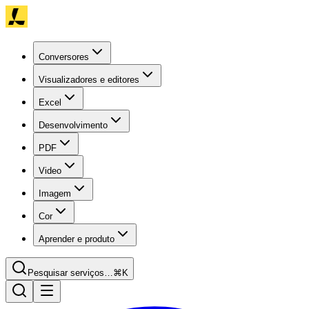
Conversores
Visualizadores e editores
Excel
Desenvolvimento
PDF
Video
Imagem
Cor
Aprender e produto
Pesquisar serviços…
⌘K