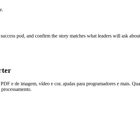
e.
r success pod, and confirm the story matches what leaders will ask about
rter
as PDF e de imagem, vídeo e cor, ajudas para programadores e mais. Qu
e processamento.