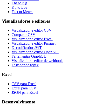
Lbs to Kg
Kg to Lbs
Feet to Meters
Visualizadores e editores
Visualizador e editor CSV
Comparar CSV
Visualizador e editor Excel
Visualizador e editor Parquet
Decodificador JWT
Visualizador e editor OpenAPI
Ferramentas GraphQL
Visualizador e editor de webhook
Testador de regex
Excel
CSV para Excel
Excel para CSV
JSON para Excel
Desenvolvimento