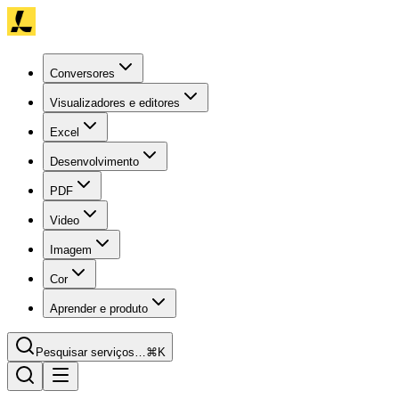
Conversores
Visualizadores e editores
Excel
Desenvolvimento
PDF
Video
Imagem
Cor
Aprender e produto
Pesquisar serviços…
⌘K