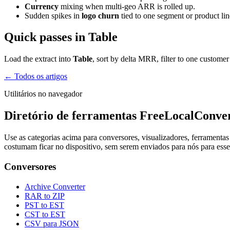
Currency
mixing when multi-geo ARR is rolled up.
Sudden spikes in
logo churn
tied to one segment or product lin
Quick passes in Table
Load the extract into
Table
, sort by delta MRR, filter to one custome
← Todos os artigos
Utilitários no navegador
Diretório de ferramentas FreeLocalConve
Use as categorias acima para conversores, visualizadores, ferrament
costumam ficar no dispositivo, sem serem enviados para nós para ess
Conversores
Archive Converter
RAR to ZIP
PST to EST
CST to EST
CSV para JSON