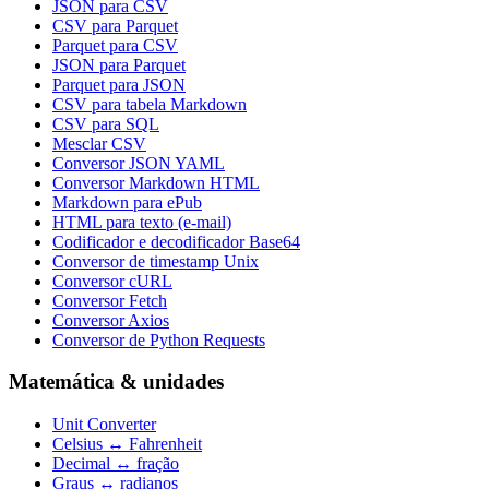
JSON para CSV
CSV para Parquet
Parquet para CSV
JSON para Parquet
Parquet para JSON
CSV para tabela Markdown
CSV para SQL
Mesclar CSV
Conversor JSON YAML
Conversor Markdown HTML
Markdown para ePub
HTML para texto (e-mail)
Codificador e decodificador Base64
Conversor de timestamp Unix
Conversor cURL
Conversor Fetch
Conversor Axios
Conversor de Python Requests
Matemática & unidades
Unit Converter
Celsius ↔ Fahrenheit
Decimal ↔ fração
Graus ↔ radianos