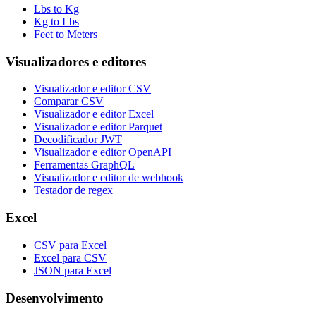
Lbs to Kg
Kg to Lbs
Feet to Meters
Visualizadores e editores
Visualizador e editor CSV
Comparar CSV
Visualizador e editor Excel
Visualizador e editor Parquet
Decodificador JWT
Visualizador e editor OpenAPI
Ferramentas GraphQL
Visualizador e editor de webhook
Testador de regex
Excel
CSV para Excel
Excel para CSV
JSON para Excel
Desenvolvimento