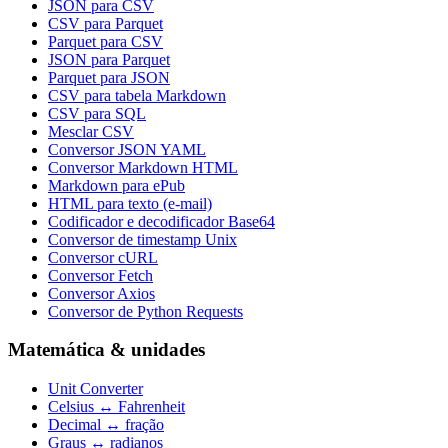
JSON para CSV
CSV para Parquet
Parquet para CSV
JSON para Parquet
Parquet para JSON
CSV para tabela Markdown
CSV para SQL
Mesclar CSV
Conversor JSON YAML
Conversor Markdown HTML
Markdown para ePub
HTML para texto (e-mail)
Codificador e decodificador Base64
Conversor de timestamp Unix
Conversor cURL
Conversor Fetch
Conversor Axios
Conversor de Python Requests
Matemática & unidades
Unit Converter
Celsius ↔ Fahrenheit
Decimal ↔ fração
Graus ↔ radianos