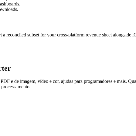
dashboards.
downloads.
t a reconciled subset for your cross-platform revenue sheet alongside i
rter
as PDF e de imagem, vídeo e cor, ajudas para programadores e mais. Qu
e processamento.