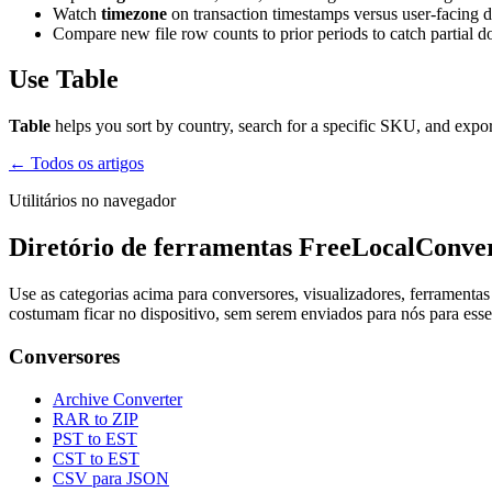
Watch
timezone
on transaction timestamps versus user-facing 
Compare new file row counts to prior periods to catch partial 
Use Table
Table
helps you sort by country, search for a specific SKU, and expor
← Todos os artigos
Utilitários no navegador
Diretório de ferramentas FreeLocalConve
Use as categorias acima para conversores, visualizadores, ferrament
costumam ficar no dispositivo, sem serem enviados para nós para ess
Conversores
Archive Converter
RAR to ZIP
PST to EST
CST to EST
CSV para JSON