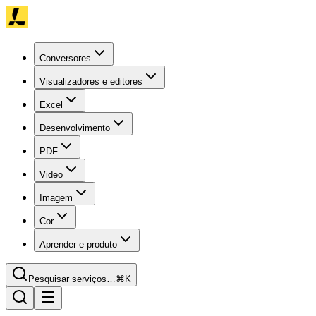
Conversores
Visualizadores e editores
Excel
Desenvolvimento
PDF
Video
Imagem
Cor
Aprender e produto
Pesquisar serviços…
⌘K