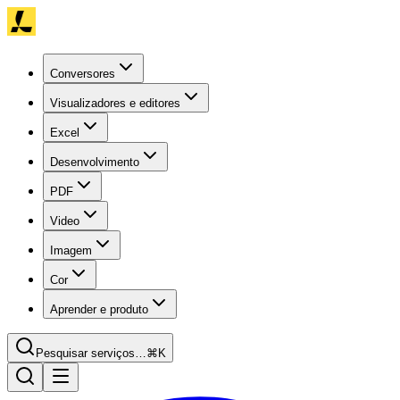
Conversores
Visualizadores e editores
Excel
Desenvolvimento
PDF
Video
Imagem
Cor
Aprender e produto
Pesquisar serviços…
⌘K