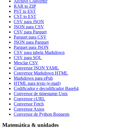
Archive Converter
RAR to ZIP
PST to EST
CST to EST
CSV para JSON
JSON para CSV
CSV para Parquet
Parquet para CSV
JSON para Parquet
Parquet para JSON
CSV para tabela Markdown
CSV para SQL
Mesclar CSV
Conversor JSON YAML
Conversor Markdown HTML
Markdown para ePub
HTML para texto (e-mail)
Codificador e decodificador Base64
Conversor de timestamp Unix
Conversor cURL
Conversor Fetch
Conversor Axios
Conversor de Python Requests
Matemática & unidades