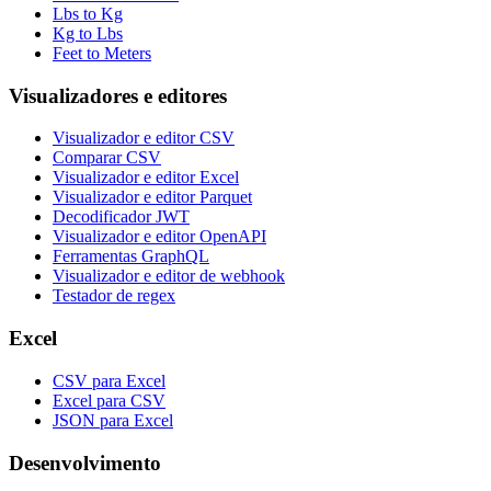
Lbs to Kg
Kg to Lbs
Feet to Meters
Visualizadores e editores
Visualizador e editor CSV
Comparar CSV
Visualizador e editor Excel
Visualizador e editor Parquet
Decodificador JWT
Visualizador e editor OpenAPI
Ferramentas GraphQL
Visualizador e editor de webhook
Testador de regex
Excel
CSV para Excel
Excel para CSV
JSON para Excel
Desenvolvimento