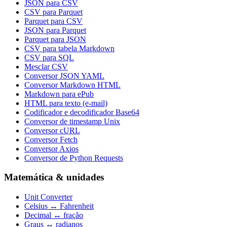
JSON para CSV
CSV para Parquet
Parquet para CSV
JSON para Parquet
Parquet para JSON
CSV para tabela Markdown
CSV para SQL
Mesclar CSV
Conversor JSON YAML
Conversor Markdown HTML
Markdown para ePub
HTML para texto (e-mail)
Codificador e decodificador Base64
Conversor de timestamp Unix
Conversor cURL
Conversor Fetch
Conversor Axios
Conversor de Python Requests
Matemática & unidades
Unit Converter
Celsius ↔ Fahrenheit
Decimal ↔ fração
Graus ↔ radianos