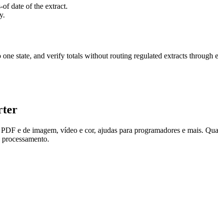
of date of the extract.
y.
 one state, and verify totals without routing regulated extracts through e
rter
as PDF e de imagem, vídeo e cor, ajudas para programadores e mais. Qu
e processamento.