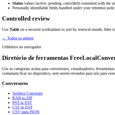
Status
values (active, pending, cancelled) consistent with the as-
Personally identifiable fields handled under your retention polic
Controlled review
Use
Table
on a secured workstation to sort by renewal month, filter to
← Todos os artigos
Utilitários no navegador
Diretório de ferramentas FreeLocalConve
Use as categorias acima para conversores, visualizadores, ferrament
costumam ficar no dispositivo, sem serem enviados para nós para ess
Conversores
Archive Converter
RAR to ZIP
PST to EST
CST to EST
CSV para JSON