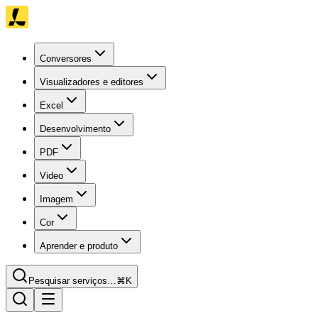
Conversores
Visualizadores e editores
Excel
Desenvolvimento
PDF
Video
Imagem
Cor
Aprender e produto
Pesquisar serviços…
⌘K