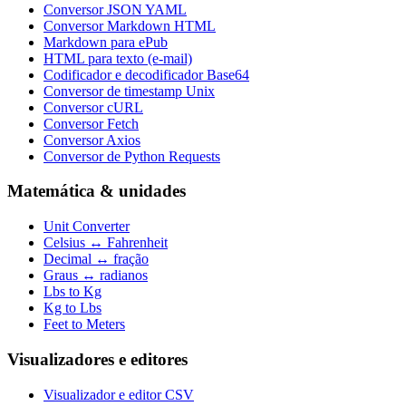
Conversor JSON YAML
Conversor Markdown HTML
Markdown para ePub
HTML para texto (e-mail)
Codificador e decodificador Base64
Conversor de timestamp Unix
Conversor cURL
Conversor Fetch
Conversor Axios
Conversor de Python Requests
Matemática & unidades
Unit Converter
Celsius ↔ Fahrenheit
Decimal ↔ fração
Graus ↔ radianos
Lbs to Kg
Kg to Lbs
Feet to Meters
Visualizadores e editores
Visualizador e editor CSV