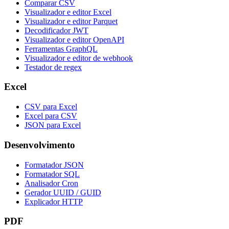
Comparar CSV
Visualizador e editor Excel
Visualizador e editor Parquet
Decodificador JWT
Visualizador e editor OpenAPI
Ferramentas GraphQL
Visualizador e editor de webhook
Testador de regex
Excel
CSV para Excel
Excel para CSV
JSON para Excel
Desenvolvimento
Formatador JSON
Formatador SQL
Analisador Cron
Gerador UUID / GUID
Explicador HTTP
PDF