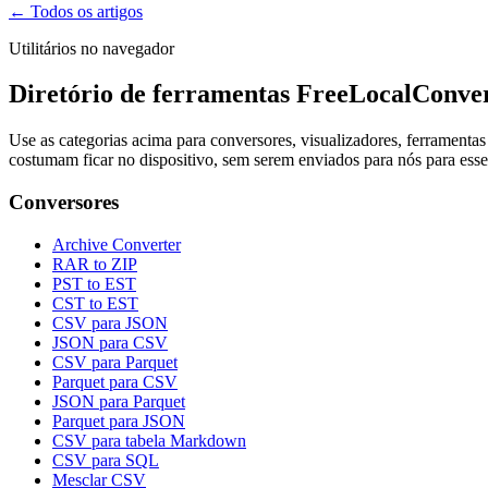
← Todos os artigos
Utilitários no navegador
Diretório de ferramentas FreeLocalConve
Use as categorias acima para conversores, visualizadores, ferrament
costumam ficar no dispositivo, sem serem enviados para nós para ess
Conversores
Archive Converter
RAR to ZIP
PST to EST
CST to EST
CSV para JSON
JSON para CSV
CSV para Parquet
Parquet para CSV
JSON para Parquet
Parquet para JSON
CSV para tabela Markdown
CSV para SQL
Mesclar CSV