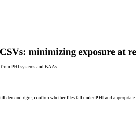
 CSVs: minimizing exposure at r
rate from PHI systems and BAAs.
ill demand rigor, confirm whether files fall under
PHI
and appropriate a