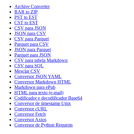
Archive Converter
RAR to ZIP
PST to EST
CST to EST
CSV para JSON
JSON para CSV
CSV para Parquet
Parquet para CSV
JSON para Parquet
Parquet para JSON
CSV para tabela Markdown
CSV para SQL
Mesclar CSV
Conversor JSON YAML
Conversor Markdown HTML
Markdown para ePub
HTML para texto (e-mail)
Codificador e decodificador Base64
Conversor de timestamp Unix
Conversor cURL
Conversor Fetch
Conversor Axios
Conversor de Python Requests