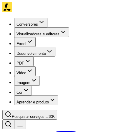
Conversores
Visualizadores e editores
Excel
Desenvolvimento
PDF
Video
Imagem
Cor
Aprender e produto
Pesquisar serviços…
⌘K