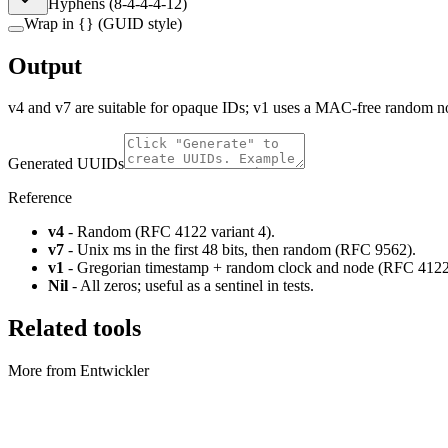
Hyphens (8-4-4-4-12)
Wrap in
{}
(GUID style)
Output
v4 and v7 are suitable for opaque IDs; v1 uses a MAC-free random no
Generated UUIDs
Reference
v4
- Random (RFC 4122 variant 4).
v7
- Unix ms in the first 48 bits, then random (RFC 9562).
v1
- Gregorian timestamp + random clock and node (RFC 4122)
Nil
- All zeros; useful as a sentinel in tests.
Related tools
More from Entwickler
Entwickler