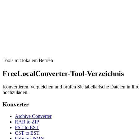
Entwickler
SQL-Formatierer
Pretty-print SQL with dialect-aware parsing; read-only, runs locally
Tool ausführen
Tools mit lokalem Betrieb
FreeLocalConverter-Tool-Verzeichnis
Konvertieren, vergleichen und prüfen Sie tabellarische Dateien in I
hochzuladen.
Konverter
Archive Converter
RAR to ZIP
PST to EST
CST to EST
CSV zu JSON