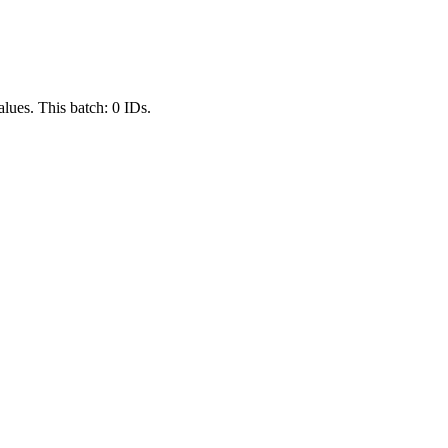
lues. This batch:
0
IDs
.