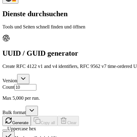
Dienste durchsuchen
Tools und Seiten schnell finden und öffnen
UUID / GUID generator
Create RFC 4122 v1 and v4 identifiers, RFC 9562 v7 time-ordered UU
Version
Count
Max
5,000
per run.
Bulk format
Generate
Copy all
Clear
Uppercase hex