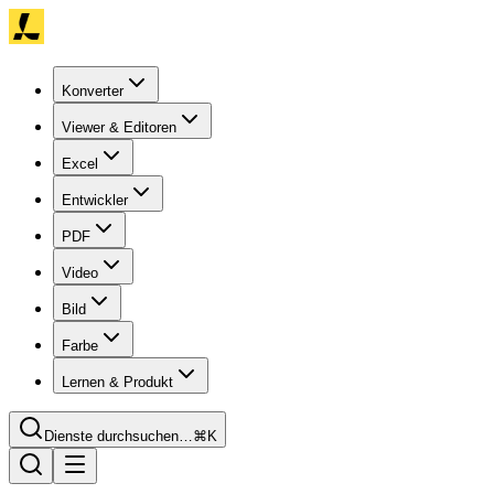
Konverter
Viewer & Editoren
Excel
Entwickler
PDF
Video
Bild
Farbe
Lernen & Produkt
Dienste durchsuchen…
⌘K