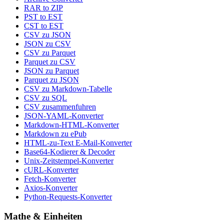
RAR to ZIP
PST to EST
CST to EST
CSV zu JSON
JSON zu CSV
CSV zu Parquet
Parquet zu CSV
JSON zu Parquet
Parquet zu JSON
CSV zu Markdown-Tabelle
CSV zu SQL
CSV zusammenfuhren
JSON-YAML-Konverter
Markdown-HTML-Konverter
Markdown zu ePub
HTML-zu-Text E-Mail-Konverter
Base64-Kodierer & Decoder
Unix-Zeitstempel-Konverter
cURL-Konverter
Fetch-Konverter
Axios-Konverter
Python-Requests-Konverter
Mathe & Einheiten