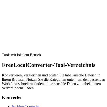
Tool ausführen
Entwickler
UUID-/GUID-Generator
Generate v1, v4, v7, or nil UUIDs in bulk with copy-friendly
formats for apps and tests.
Tool ausführen
Tools mit lokalem Betrieb
FreeLocalConverter-Tool-Verzeichnis
Konvertieren, vergleichen und prüfen Sie tabellarische Dateien in
Ihrem Browser. Nutzen Sie die Kategorien unten, um den passenden
Workflow schnell zu finden, ohne sensible Daten zu unbekannten
Servern hochzuladen.
Konverter
Archive Converter