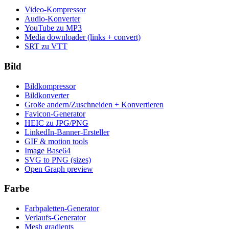
Video-Kompressor
Audio-Konverter
YouTube zu MP3
Media downloader (links + convert)
SRT zu VTT
Bild
Bildkompressor
Bildkonverter
Große andern/Zuschneiden + Konvertieren
Favicon-Generator
HEIC zu JPG/PNG
LinkedIn-Banner-Ersteller
GIF & motion tools
Image Base64
SVG to PNG (sizes)
Open Graph preview
Farbe
Farbpaletten-Generator
Verlaufs-Generator
Mesh gradients