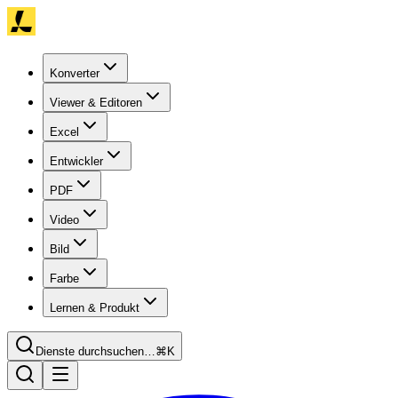
Konverter
Viewer & Editoren
Excel
Entwickler
PDF
Video
Bild
Farbe
Lernen & Produkt
Dienste durchsuchen…
⌘K