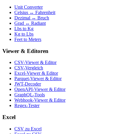
Unit Converter
Celsius ↔ Fahrenheit
Dezimal ↔ Bruch
Grad ↔ Radiant
Lbs to Kg
Kg to Lbs
Feet to Meters
Viewer & Editoren
CSV-Viewer & Editor
CSV-Vergleich
Excel-Viewer & Editor
Parquet-Viewer & Editor
JWT-Decoder
OpenAPI-Viewer & Editor
GraphQL-Tools
Webhook-Viewer & Editor
Regex-Tester
Excel
CSV zu Excel