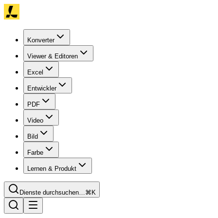
Konverter
Viewer & Editoren
Excel
Entwickler
PDF
Video
Bild
Farbe
Lernen & Produkt
Dienste durchsuchen…
⌘K