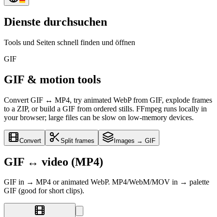
Dienste durchsuchen
Tools und Seiten schnell finden und öffnen
GIF
GIF & motion tools
Convert GIF ↔ MP4, try animated WebP from GIF, explode frames
to a ZIP, or build a GIF from ordered stills. FFmpeg runs locally in
your browser; large files can be slow on low-memory devices.
Convert
Split frames
Images → GIF
GIF ↔ video (MP4)
GIF in → MP4 or animated WebP. MP4/WebM/MOV in → palette
GIF (good for short clips).