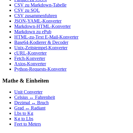
CSV zu Markdown-Tabelle
CSV zu SQL
CSV zusammenfuhren
JSON-YAML-Konverter
Markdown-HTML-Konverter
Markdown zu ePub
HTML-zu-Text E-Mail-Konverter
Base64-Kodierer & Decoder
Unix-Zeitstempel-Konverter
cURL-Konverter
Fetch-Konverter
Axios-Konverter
Python-Requests-Konverter
Mathe & Einheiten
Unit Converter
Celsius ↔ Fahrenheit
Dezimal ↔ Bruch
Grad ↔ Radiant
Lbs to Kg
Kg to Lbs
Feet to Meters