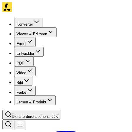
Konverter
Viewer & Editoren
Excel
Entwickler
PDF
Video
Bild
Farbe
Lernen & Produkt
Dienste durchsuchen…
⌘K