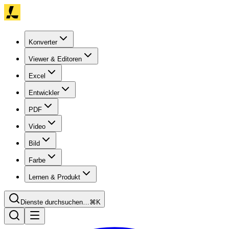
Konverter
Viewer & Editoren
Excel
Entwickler
PDF
Video
Bild
Farbe
Lernen & Produkt
Dienste durchsuchen…
⌘K