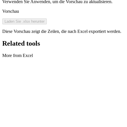
Verwenden Sie Anwenden, um die Vorschau zu aktualisieren.
Vorschau
Laden Sie .xlsx herunter
Diese Vorschau zeigt die Zeilen, die nach Excel exportiert werden.
Related tools
More from Excel
Excel
CSV zu Excel
Convert CSV to XLSX files.
Tool ausführen
Excel