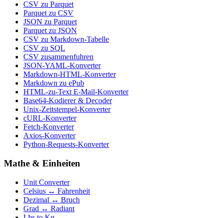
CSV zu Parquet
Parquet zu CSV
JSON zu Parquet
Parquet zu JSON
CSV zu Markdown-Tabelle
CSV zu SQL
CSV zusammenfuhren
JSON-YAML-Konverter
Markdown-HTML-Konverter
Markdown zu ePub
HTML-zu-Text E-Mail-Konverter
Base64-Kodierer & Decoder
Unix-Zeitstempel-Konverter
cURL-Konverter
Fetch-Konverter
Axios-Konverter
Python-Requests-Konverter
Mathe & Einheiten
Unit Converter
Celsius ↔ Fahrenheit
Dezimal ↔ Bruch
Grad ↔ Radiant
Lbs to Kg