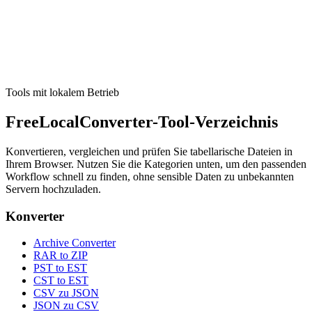
Excel zu CSV
Turn Excel sheets into CSV.
Tool ausführen
Tools mit lokalem Betrieb
FreeLocalConverter-Tool-Verzeichnis
Konvertieren, vergleichen und prüfen Sie tabellarische Dateien in
Ihrem Browser. Nutzen Sie die Kategorien unten, um den passenden
Workflow schnell zu finden, ohne sensible Daten zu unbekannten
Servern hochzuladen.
Konverter
Archive Converter
RAR to ZIP
PST to EST
CST to EST
CSV zu JSON
JSON zu CSV