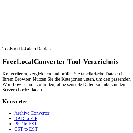
CSV zu SQL
Generate CREATE TABLE and INSERT statements from CSV
(PostgreSQL, MySQL, SQLite).
Tool ausführen
Tools mit lokalem Betrieb
FreeLocalConverter-Tool-Verzeichnis
Konvertieren, vergleichen und prüfen Sie tabellarische Dateien in
Ihrem Browser. Nutzen Sie die Kategorien unten, um den passenden
Workflow schnell zu finden, ohne sensible Daten zu unbekannten
Servern hochzuladen.
Konverter
Archive Converter
RAR to ZIP
PST to EST
CST to EST