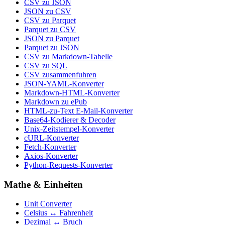
CSV zu JSON
JSON zu CSV
CSV zu Parquet
Parquet zu CSV
JSON zu Parquet
Parquet zu JSON
CSV zu Markdown-Tabelle
CSV zu SQL
CSV zusammenfuhren
JSON-YAML-Konverter
Markdown-HTML-Konverter
Markdown zu ePub
HTML-zu-Text E-Mail-Konverter
Base64-Kodierer & Decoder
Unix-Zeitstempel-Konverter
cURL-Konverter
Fetch-Konverter
Axios-Konverter
Python-Requests-Konverter
Mathe & Einheiten
Unit Converter
Celsius ↔ Fahrenheit
Dezimal ↔ Bruch