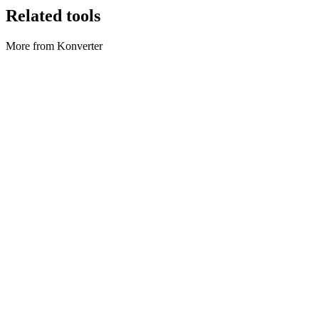
Related tools
More from Konverter
Konverter
Archive Converter
Create ZIP archives and extract ZIP files locally in your browser.
Tool ausführen
Konverter
Axios-Konverter
Convert axios snippets to cURL, fetch, or Python.
Tool ausführen