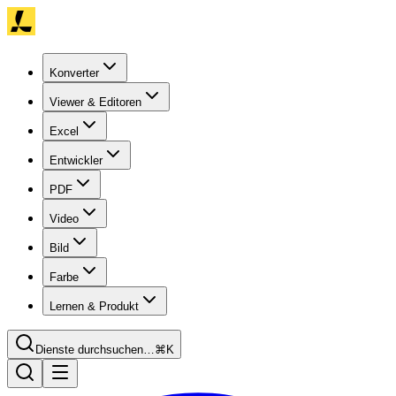
Konverter
Viewer & Editoren
Excel
Entwickler
PDF
Video
Bild
Farbe
Lernen & Produkt
Dienste durchsuchen…
⌘K