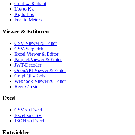
Grad ↔ Radiant
Lbs to Kg
Kg to Lbs
Feet to Meters
Viewer & Editoren
CSV-Viewer & Editor
CSV-Vergleich
Excel-Viewer & Editor
Parquet-Viewer & Editor
JWT-Decoder
OpenAPI-Viewer & Editor
GraphQL-Tools
Webhook-Viewer & Editor
Regex-Tester
Excel
CSV zu Excel
Excel zu CSV
JSON zu Excel
Entwickler