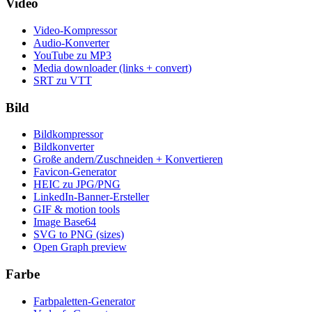
Video
Video-Kompressor
Audio-Konverter
YouTube zu MP3
Media downloader (links + convert)
SRT zu VTT
Bild
Bildkompressor
Bildkonverter
Große andern/Zuschneiden + Konvertieren
Favicon-Generator
HEIC zu JPG/PNG
LinkedIn-Banner-Ersteller
GIF & motion tools
Image Base64
SVG to PNG (sizes)
Open Graph preview
Farbe
Farbpaletten-Generator