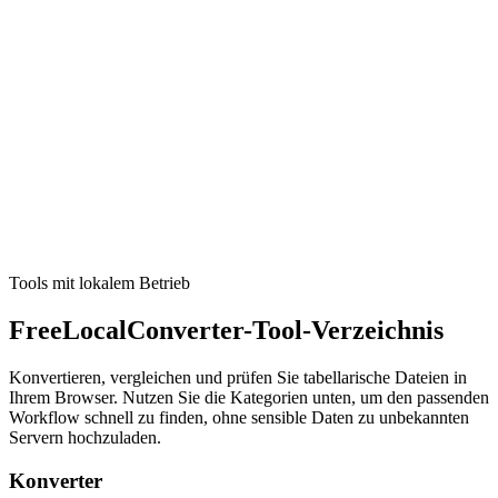
Convert pounds (lb) to kilograms (kg) locally.
Tool ausführen
Mathe & Einheiten
Unit Converter
Quick unit conversions that run locally in your browser.
Tool ausführen
Tools mit lokalem Betrieb
FreeLocalConverter-Tool-Verzeichnis
Konvertieren, vergleichen und prüfen Sie tabellarische Dateien in
Ihrem Browser. Nutzen Sie die Kategorien unten, um den passenden
Workflow schnell zu finden, ohne sensible Daten zu unbekannten
Servern hochzuladen.
Konverter