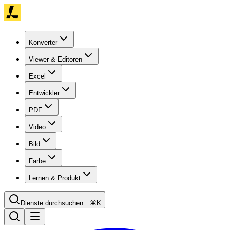
Konverter
Viewer & Editoren
Excel
Entwickler
PDF
Video
Bild
Farbe
Lernen & Produkt
Dienste durchsuchen…
⌘K