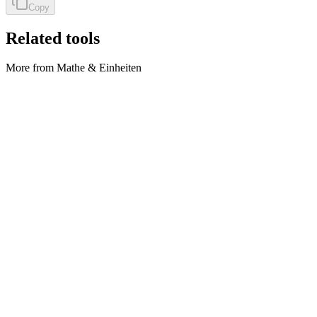
Copy
Related tools
More from Mathe & Einheiten
Mathe & Einheiten
Dezimal ↔ Bruch
Convert decimals to simplified fractions and fractions to decimals.
Tool ausführen
Mathe & Einheiten
Feet to Meters
Convert feet (ft) to meters (m) locally.
Tool ausführen