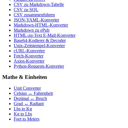
CSV zu Markdown-Tabelle
CSV zu SQL
CSV zusammenfuhren
JSON-YAML-Konverter
Markdown-HTML-Konverter
Markdown zu ePub
HTML-zu-Text E-Mail-Konverter
Base64-Kodierer & Decoder
Unix-Zeitstempel-Konverter
cURL-Konverter
Fetch-Konverter
Axios-Konverter
Python-Requests-Konverter
Mathe & Einheiten
Unit Converter
Celsius ↔ Fahrenheit
Dezimal ↔ Bruch
Grad ↔ Radiant
Lbs to Kg
Kg to Lbs
Feet to Meters