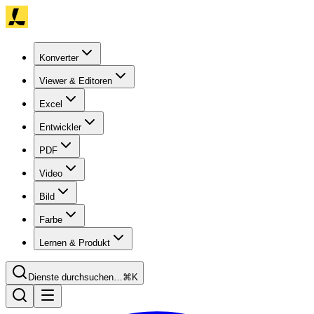
Konverter
Viewer & Editoren
Excel
Entwickler
PDF
Video
Bild
Farbe
Lernen & Produkt
Dienste durchsuchen…
⌘K