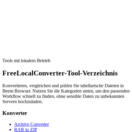
Video
YouTube zu MP3
MP3 aus Videodateien auf Ihrem Geraet extrahieren (lokal im
Browser, ohne Upload). Laedt keine URLs herunter.
Tool ausführen
Tools mit lokalem Betrieb
FreeLocalConverter-Tool-Verzeichnis
Konvertieren, vergleichen und prüfen Sie tabellarische Dateien in
Ihrem Browser. Nutzen Sie die Kategorien unten, um den passenden
Workflow schnell zu finden, ohne sensible Daten zu unbekannten
Servern hochzuladen.
Konverter
Archive Converter
RAR to ZIP