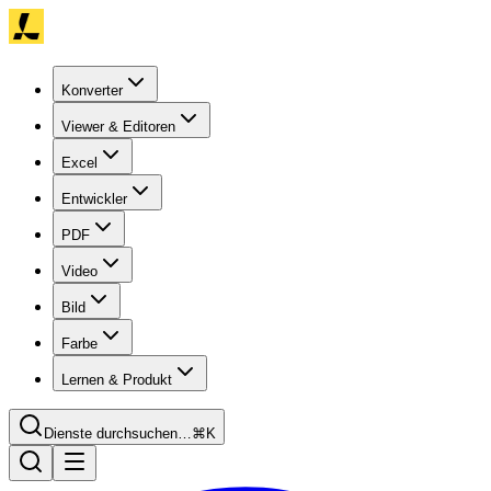
Konverter
Viewer & Editoren
Excel
Entwickler
PDF
Video
Bild
Farbe
Lernen & Produkt
Dienste durchsuchen…
⌘K