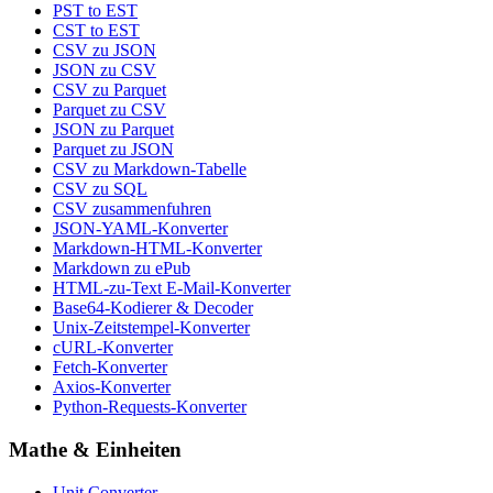
PST to EST
CST to EST
CSV zu JSON
JSON zu CSV
CSV zu Parquet
Parquet zu CSV
JSON zu Parquet
Parquet zu JSON
CSV zu Markdown-Tabelle
CSV zu SQL
CSV zusammenfuhren
JSON-YAML-Konverter
Markdown-HTML-Konverter
Markdown zu ePub
HTML-zu-Text E-Mail-Konverter
Base64-Kodierer & Decoder
Unix-Zeitstempel-Konverter
cURL-Konverter
Fetch-Konverter
Axios-Konverter
Python-Requests-Konverter
Mathe & Einheiten
Unit Converter