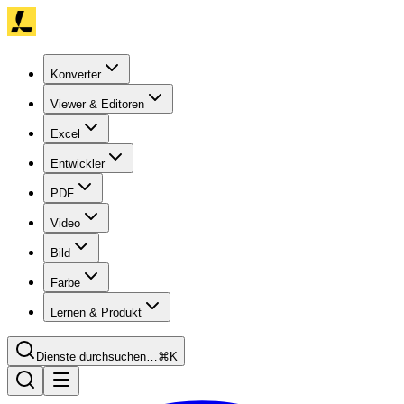
Konverter
Viewer & Editoren
Excel
Entwickler
PDF
Video
Bild
Farbe
Lernen & Produkt
Dienste durchsuchen…
⌘K