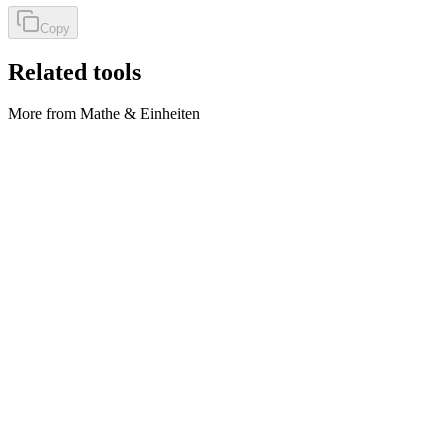
Copy
Related tools
More from Mathe & Einheiten
Mathe & Einheiten
Celsius ↔ Fahrenheit
Convert °C and °F both ways in the browser.
Tool ausführen
Mathe & Einheiten
Feet to Meters
Convert feet (ft) to meters (m) locally.