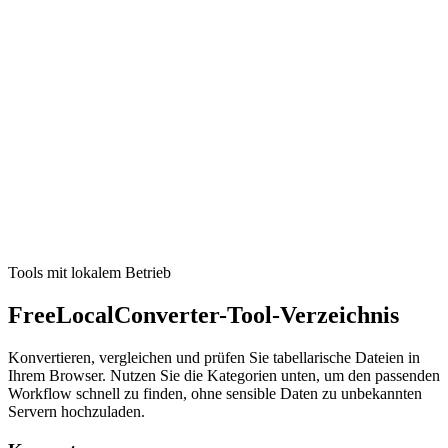
Convert pounds (lb) to kilograms (kg) locally.
Tool ausführen
Mathe & Einheiten
Unit Converter
Quick unit conversions that run locally in your browser.
Tool ausführen
Tools mit lokalem Betrieb
FreeLocalConverter-Tool-Verzeichnis
Konvertieren, vergleichen und prüfen Sie tabellarische Dateien in
Ihrem Browser. Nutzen Sie die Kategorien unten, um den passenden
Workflow schnell zu finden, ohne sensible Daten zu unbekannten
Servern hochzuladen.