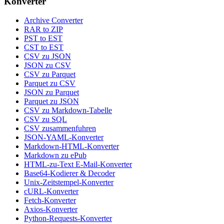
Konverter
Archive Converter
RAR to ZIP
PST to EST
CST to EST
CSV zu JSON
JSON zu CSV
CSV zu Parquet
Parquet zu CSV
JSON zu Parquet
Parquet zu JSON
CSV zu Markdown-Tabelle
CSV zu SQL
CSV zusammenfuhren
JSON-YAML-Konverter
Markdown-HTML-Konverter
Markdown zu ePub
HTML-zu-Text E-Mail-Konverter
Base64-Kodierer & Decoder
Unix-Zeitstempel-Konverter
cURL-Konverter
Fetch-Konverter
Axios-Konverter
Python-Requests-Konverter