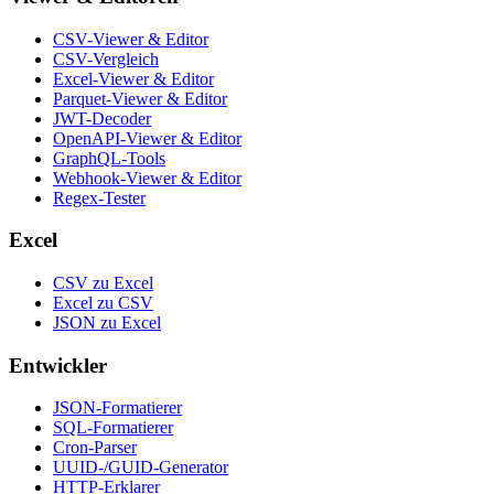
CSV-Viewer & Editor
CSV-Vergleich
Excel-Viewer & Editor
Parquet-Viewer & Editor
JWT-Decoder
OpenAPI-Viewer & Editor
GraphQL-Tools
Webhook-Viewer & Editor
Regex-Tester
Excel
CSV zu Excel
Excel zu CSV
JSON zu Excel
Entwickler
JSON-Formatierer
SQL-Formatierer
Cron-Parser
UUID-/GUID-Generator
HTTP-Erklarer