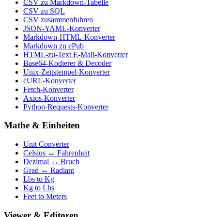
CSV zu Markdown-Tabelle
CSV zu SQL
CSV zusammenfuhren
JSON-YAML-Konverter
Markdown-HTML-Konverter
Markdown zu ePub
HTML-zu-Text E-Mail-Konverter
Base64-Kodierer & Decoder
Unix-Zeitstempel-Konverter
cURL-Konverter
Fetch-Konverter
Axios-Konverter
Python-Requests-Konverter
Mathe & Einheiten
Unit Converter
Celsius ↔ Fahrenheit
Dezimal ↔ Bruch
Grad ↔ Radiant
Lbs to Kg
Kg to Lbs
Feet to Meters
Viewer & Editoren