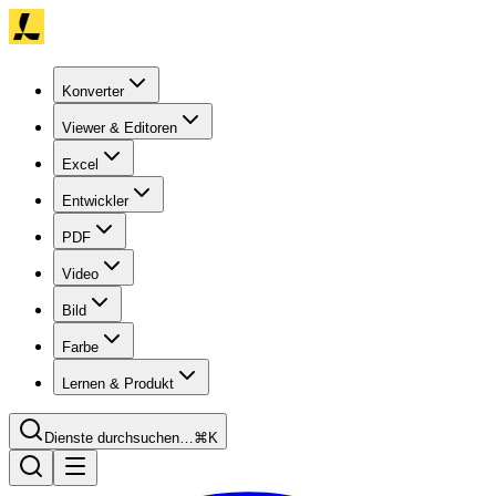
Konverter
Viewer & Editoren
Excel
Entwickler
PDF
Video
Bild
Farbe
Lernen & Produkt
Dienste durchsuchen…
⌘K