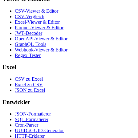
CSV-Viewer & Editor
CSV-Vergleich
Excel-Viewer & Editor
Parquet-Viewer & Editor
JWT-Decoder
OpenAPI-Viewer & Editor
GraphQL-Tools
Webhook-Viewer & Editor
Regex-Tester
Excel
CSV zu Excel
Excel zu CSV
JSON zu Excel
Entwickler
JSON-Formatierer
SQL-Formatierer
Cron-Parser
UUID-/GUID-Generator
HTTP-Erklarer