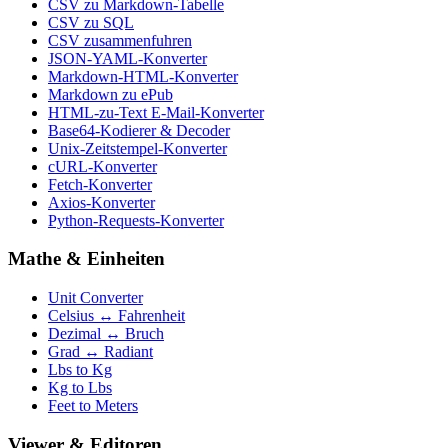
CSV zu Markdown-Tabelle
CSV zu SQL
CSV zusammenfuhren
JSON-YAML-Konverter
Markdown-HTML-Konverter
Markdown zu ePub
HTML-zu-Text E-Mail-Konverter
Base64-Kodierer & Decoder
Unix-Zeitstempel-Konverter
cURL-Konverter
Fetch-Konverter
Axios-Konverter
Python-Requests-Konverter
Mathe & Einheiten
Unit Converter
Celsius ↔ Fahrenheit
Dezimal ↔ Bruch
Grad ↔ Radiant
Lbs to Kg
Kg to Lbs
Feet to Meters
Viewer & Editoren