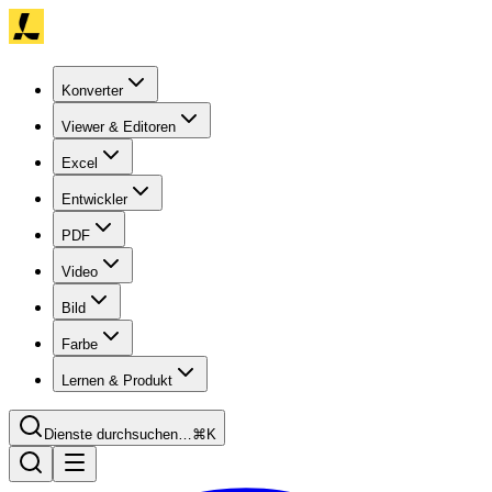
Konverter
Viewer & Editoren
Excel
Entwickler
PDF
Video
Bild
Farbe
Lernen & Produkt
Dienste durchsuchen…
⌘K