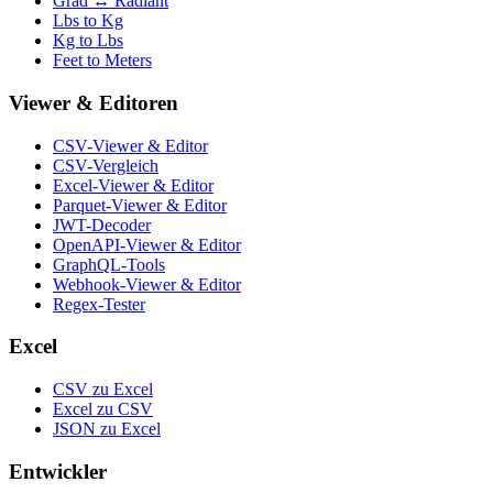
Grad ↔ Radiant
Lbs to Kg
Kg to Lbs
Feet to Meters
Viewer & Editoren
CSV-Viewer & Editor
CSV-Vergleich
Excel-Viewer & Editor
Parquet-Viewer & Editor
JWT-Decoder
OpenAPI-Viewer & Editor
GraphQL-Tools
Webhook-Viewer & Editor
Regex-Tester
Excel
CSV zu Excel
Excel zu CSV
JSON zu Excel
Entwickler