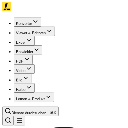
Konverter
Viewer & Editoren
Excel
Entwickler
PDF
Video
Bild
Farbe
Lernen & Produkt
Dienste durchsuchen…
⌘K