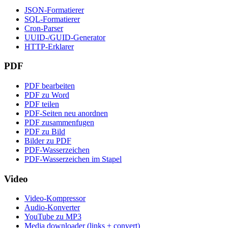
JSON-Formatierer
SQL-Formatierer
Cron-Parser
UUID-/GUID-Generator
HTTP-Erklarer
PDF
PDF bearbeiten
PDF zu Word
PDF teilen
PDF-Seiten neu anordnen
PDF zusammenfugen
PDF zu Bild
Bilder zu PDF
PDF-Wasserzeichen
PDF-Wasserzeichen im Stapel
Video
Video-Kompressor
Audio-Konverter
YouTube zu MP3
Media downloader (links + convert)