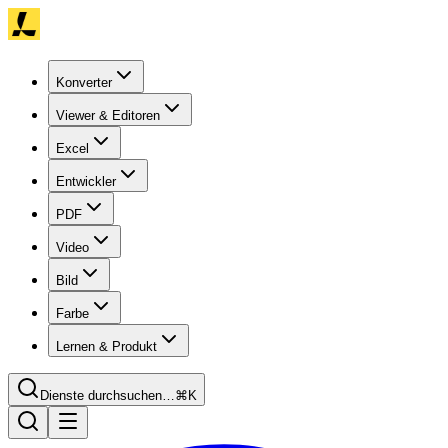
Konverter
Viewer & Editoren
Excel
Entwickler
PDF
Video
Bild
Farbe
Lernen & Produkt
Dienste durchsuchen…
⌘K