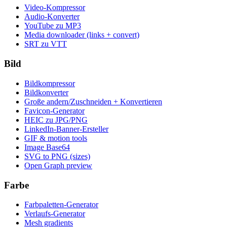
Video-Kompressor
Audio-Konverter
YouTube zu MP3
Media downloader (links + convert)
SRT zu VTT
Bild
Bildkompressor
Bildkonverter
Große andern/Zuschneiden + Konvertieren
Favicon-Generator
HEIC zu JPG/PNG
LinkedIn-Banner-Ersteller
GIF & motion tools
Image Base64
SVG to PNG (sizes)
Open Graph preview
Farbe
Farbpaletten-Generator
Verlaufs-Generator
Mesh gradients