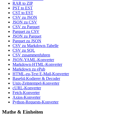
RAR to ZIP
PST to EST
CST to EST
CSV zu JSON
JSON zu CSV
CSV zu Parquet
Parquet zu CSV
JSON zu Parquet
Parquet zu JSON
CSV zu Markdown-Tabelle
CSV zu SQL
CSV zusammenfuhren
JSON-YAML-Konverter
Markdown-HTML-Konverter
Markdown zu ePub
HTML-zu-Text E-Mail-Konverter
Base64-Kodierer & Decoder
Unix-Zeitstempel-Konverter
cURL-Konverter
Fetch-Konverter
Axios-Konverter
Python-Requests-Konverter
Mathe & Einheiten