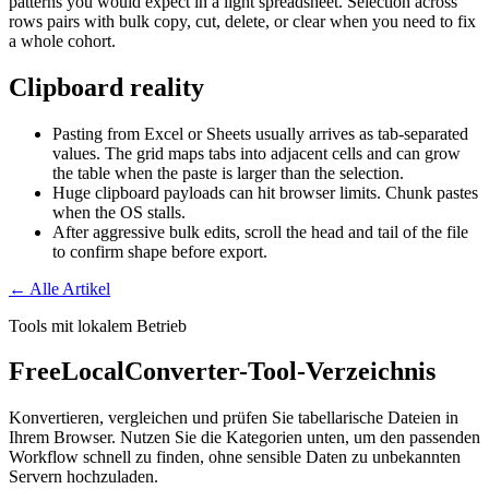
patterns you would expect in a light spreadsheet. Selection across
rows pairs with bulk copy, cut, delete, or clear when you need to fix
a whole cohort.
Clipboard reality
Pasting from Excel or Sheets usually arrives as tab-separated
values. The grid maps tabs into adjacent cells and can grow
the table when the paste is larger than the selection.
Huge clipboard payloads can hit browser limits. Chunk pastes
when the OS stalls.
After aggressive bulk edits, scroll the head and tail of the file
to confirm shape before export.
← Alle Artikel
Tools mit lokalem Betrieb
FreeLocalConverter-Tool-Verzeichnis
Konvertieren, vergleichen und prüfen Sie tabellarische Dateien in
Ihrem Browser. Nutzen Sie die Kategorien unten, um den passenden
Workflow schnell zu finden, ohne sensible Daten zu unbekannten
Servern hochzuladen.