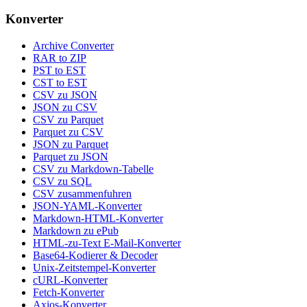
Konverter
Archive Converter
RAR to ZIP
PST to EST
CST to EST
CSV zu JSON
JSON zu CSV
CSV zu Parquet
Parquet zu CSV
JSON zu Parquet
Parquet zu JSON
CSV zu Markdown-Tabelle
CSV zu SQL
CSV zusammenfuhren
JSON-YAML-Konverter
Markdown-HTML-Konverter
Markdown zu ePub
HTML-zu-Text E-Mail-Konverter
Base64-Kodierer & Decoder
Unix-Zeitstempel-Konverter
cURL-Konverter
Fetch-Konverter
Axios-Konverter