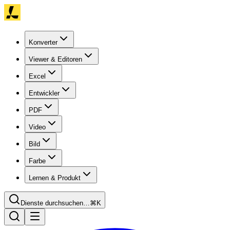
Konverter
Viewer & Editoren
Excel
Entwickler
PDF
Video
Bild
Farbe
Lernen & Produkt
Dienste durchsuchen…
⌘K