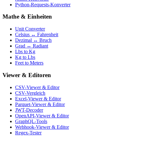
Python-Requests-Konverter
Mathe & Einheiten
Unit Converter
Celsius ↔ Fahrenheit
Dezimal ↔ Bruch
Grad ↔ Radiant
Lbs to Kg
Kg to Lbs
Feet to Meters
Viewer & Editoren
CSV-Viewer & Editor
CSV-Vergleich
Excel-Viewer & Editor
Parquet-Viewer & Editor
JWT-Decoder
OpenAPI-Viewer & Editor
GraphQL-Tools
Webhook-Viewer & Editor
Regex-Tester