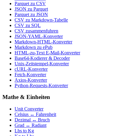
Parquet zu CSV
JSON zu Parquet
Parquet zu JSON
CSV zu Markdown-Tabelle
CSV zu SQL
CSV zusammenfuhren
JSON-YAML-Konverter
Markdown-HTML-Konverter
Markdown zu ePub
HTML-zu-Text E-Mail-Konverter
Base64-Kodierer & Decoder
Unix-Zeitstempel-Konverter
cURL-Konverter
Fetch-Konverter
Axios-Konverter
Python-Requests-Konverter
Mathe & Einheiten
Unit Converter
Celsius ↔ Fahrenheit
Dezimal ↔ Bruch
Grad ↔ Radiant
Lbs to Kg