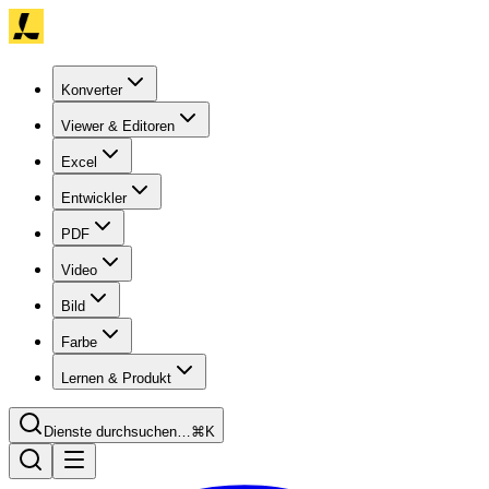
Konverter
Viewer & Editoren
Excel
Entwickler
PDF
Video
Bild
Farbe
Lernen & Produkt
Dienste durchsuchen…
⌘K