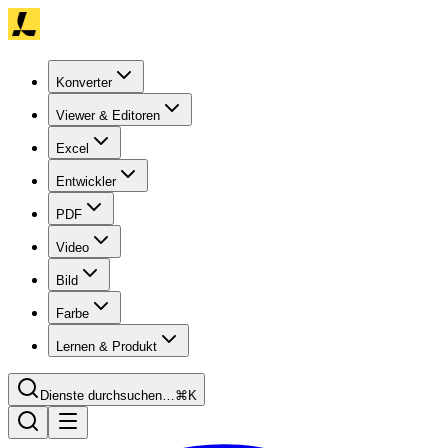
Konverter
Viewer & Editoren
Excel
Entwickler
PDF
Video
Bild
Farbe
Lernen & Produkt
Dienste durchsuchen…
⌘K