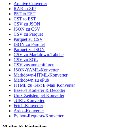
Archive Converter
RAR to ZIP
PST to EST
CST to EST
CSV zu JSON
JSON zu CSV
CSV zu Parquet
Parquet zu CSV
JSON zu Parquet
Parquet zu JSON
CSV zu Markdown-Tabelle
CSV zu SQL
CSV zusammenfuhren
JSON-YAML-Konverter
Markdown-HTML-Konverter
Markdown zu ePub
HTML-zu-Text E-Mail-Konverter
Base64-Kodierer & Decoder
Unix-Zeitstempel-Konverter
cURL-Konverter
Fetch-Konverter
Axios-Konverter
Python-Requests-Konverter
Mathe & Einheiten