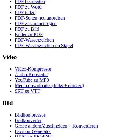
PDF bearbeiten
PDF zu Word
PDF teilen
PDF-Seiten neu anordnen
PDF zusammenfugen
PDF zu Bild
Bilder zu PDF
PDF-Wasserzeichen
PDF-Wasserzeichen im Stapel
Video
Video-Kompressor
Audio-Konverter
YouTube zu MP3
Media downloader (links + convert)
SRT zu VTT
Bild
Bildkompressor
Bildkonverter
Große andern/Zuschneiden + Konvertieren
Favicon-Generator
HEIC zu JPG/PNG