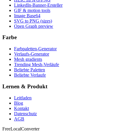
LinkedIn-Banner-Ersteller
GIF & motion tools
Image Base64
SVG to PNG (sizes)
Open Graph preview
Farbe
Farbpaletten-Generator
Verlaufs-Generator
Mesh gradients
Trending Mesh-Verläufe
Beliebte Paletten
Beliebte Verlaufe
Lernen & Produkt
Leitfaden
Blog
Kontakt
Datenschutz
AGB
FreeLocalConverter