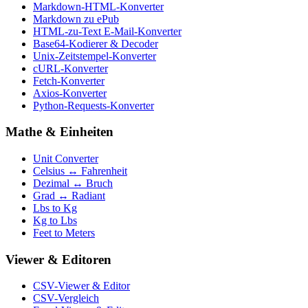
Markdown-HTML-Konverter
Markdown zu ePub
HTML-zu-Text E-Mail-Konverter
Base64-Kodierer & Decoder
Unix-Zeitstempel-Konverter
cURL-Konverter
Fetch-Konverter
Axios-Konverter
Python-Requests-Konverter
Mathe & Einheiten
Unit Converter
Celsius ↔ Fahrenheit
Dezimal ↔ Bruch
Grad ↔ Radiant
Lbs to Kg
Kg to Lbs
Feet to Meters
Viewer & Editoren
CSV-Viewer & Editor
CSV-Vergleich