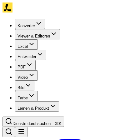
Konverter
Viewer & Editoren
Excel
Entwickler
PDF
Video
Bild
Farbe
Lernen & Produkt
Dienste durchsuchen…
⌘K