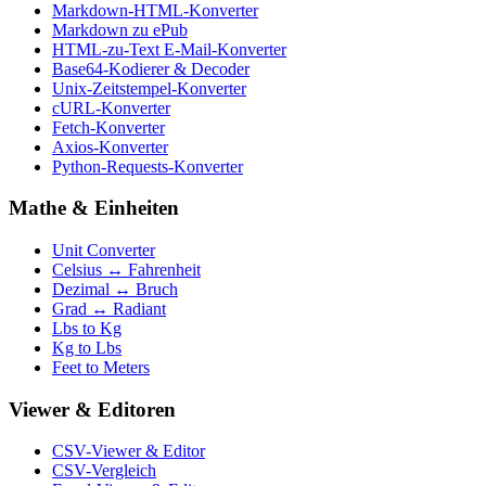
Markdown-HTML-Konverter
Markdown zu ePub
HTML-zu-Text E-Mail-Konverter
Base64-Kodierer & Decoder
Unix-Zeitstempel-Konverter
cURL-Konverter
Fetch-Konverter
Axios-Konverter
Python-Requests-Konverter
Mathe & Einheiten
Unit Converter
Celsius ↔ Fahrenheit
Dezimal ↔ Bruch
Grad ↔ Radiant
Lbs to Kg
Kg to Lbs
Feet to Meters
Viewer & Editoren
CSV-Viewer & Editor
CSV-Vergleich