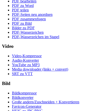
PDF bearbeiten
PDF zu Word
PDF teilen
PDF-Seiten neu anordnen
PDF zusammenfugen
PDF zu Bild
Bilder zu PDF
PDF-Wasserzeichen
PDF-Wasserzeichen im Stapel
Video
Video-Kompressor
Audio-Konverter
YouTube zu MP3
Media downloader (links + convert)
SRT zu VTT
Bild
Bildkompressor
Bildkonverter
Große andern/Zuschneiden + Konvertieren
Favicon-Generator
HEIC zu JPG/PNG