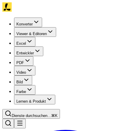
Konverter
Viewer & Editoren
Excel
Entwickler
PDF
Video
Bild
Farbe
Lernen & Produkt
Dienste durchsuchen…
⌘K