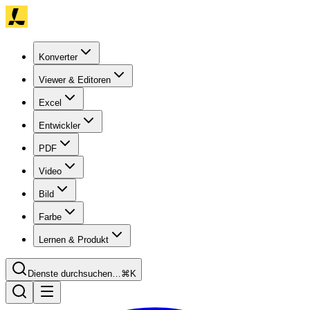
Konverter
Viewer & Editoren
Excel
Entwickler
PDF
Video
Bild
Farbe
Lernen & Produkt
Dienste durchsuchen…
⌘K