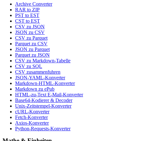
Archive Converter
RAR to ZIP
PST to EST
CST to EST
CSV zu JSON
JSON zu CSV
CSV zu Parquet
Parquet zu CSV
JSON zu Parquet
Parquet zu JSON
CSV zu Markdown-Tabelle
CSV zu SQL
CSV zusammenfuhren
JSON-YAML-Konverter
Markdown-HTML-Konverter
Markdown zu ePub
HTML-zu-Text E-Mail-Konverter
Base64-Kodierer & Decoder
Unix-Zeitstempel-Konverter
cURL-Konverter
Fetch-Konverter
Axios-Konverter
Python-Requests-Konverter
Mathe & Einheiten