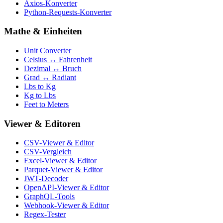
Axios-Konverter
Python-Requests-Konverter
Mathe & Einheiten
Unit Converter
Celsius ↔ Fahrenheit
Dezimal ↔ Bruch
Grad ↔ Radiant
Lbs to Kg
Kg to Lbs
Feet to Meters
Viewer & Editoren
CSV-Viewer & Editor
CSV-Vergleich
Excel-Viewer & Editor
Parquet-Viewer & Editor
JWT-Decoder
OpenAPI-Viewer & Editor
GraphQL-Tools
Webhook-Viewer & Editor
Regex-Tester