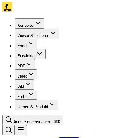
Konverter
Viewer & Editoren
Excel
Entwickler
PDF
Video
Bild
Farbe
Lernen & Produkt
Dienste durchsuchen…
⌘K