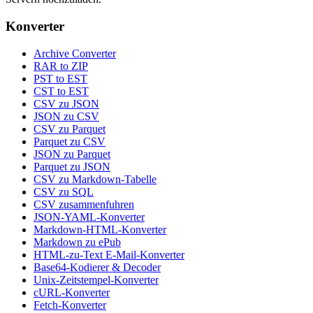
Konverter
Archive Converter
RAR to ZIP
PST to EST
CST to EST
CSV zu JSON
JSON zu CSV
CSV zu Parquet
Parquet zu CSV
JSON zu Parquet
Parquet zu JSON
CSV zu Markdown-Tabelle
CSV zu SQL
CSV zusammenfuhren
JSON-YAML-Konverter
Markdown-HTML-Konverter
Markdown zu ePub
HTML-zu-Text E-Mail-Konverter
Base64-Kodierer & Decoder
Unix-Zeitstempel-Konverter
cURL-Konverter
Fetch-Konverter