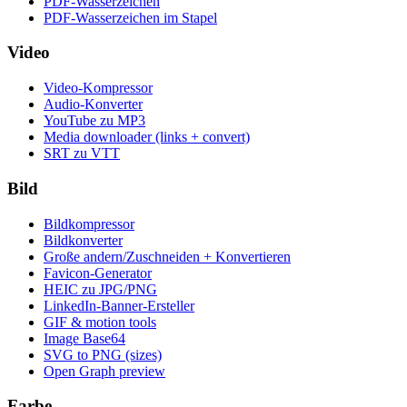
PDF-Wasserzeichen
PDF-Wasserzeichen im Stapel
Video
Video-Kompressor
Audio-Konverter
YouTube zu MP3
Media downloader (links + convert)
SRT zu VTT
Bild
Bildkompressor
Bildkonverter
Große andern/Zuschneiden + Konvertieren
Favicon-Generator
HEIC zu JPG/PNG
LinkedIn-Banner-Ersteller
GIF & motion tools
Image Base64
SVG to PNG (sizes)
Open Graph preview
Farbe