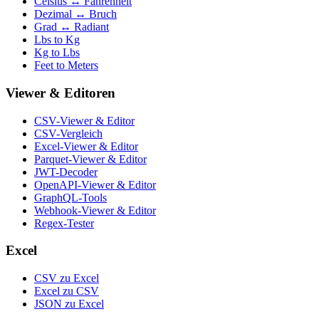
Celsius ↔ Fahrenheit
Dezimal ↔ Bruch
Grad ↔ Radiant
Lbs to Kg
Kg to Lbs
Feet to Meters
Viewer & Editoren
CSV-Viewer & Editor
CSV-Vergleich
Excel-Viewer & Editor
Parquet-Viewer & Editor
JWT-Decoder
OpenAPI-Viewer & Editor
GraphQL-Tools
Webhook-Viewer & Editor
Regex-Tester
Excel
CSV zu Excel
Excel zu CSV
JSON zu Excel