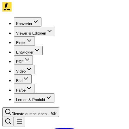
Konverter
Viewer & Editoren
Excel
Entwickler
PDF
Video
Bild
Farbe
Lernen & Produkt
Dienste durchsuchen…
⌘K