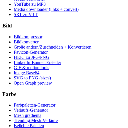
YouTube zu MP3
Media downloader (links + convert)
SRT zu VTT
Bild
Bildkompressor
Bildkonverter
Große andern/Zuschneiden + Konvertieren
Favicon-Generator
HEIC zu JPG/PNG
LinkedIn-Banner-Ersteller
GIF & motion tools
Image Base64
SVG to PNG (sizes)
Open Graph preview
Farbe
Farbpaletten-Generator
Verlaufs-Generator
Mesh gradients
Trending Mesh-Verläufe
Beliebte Paletten