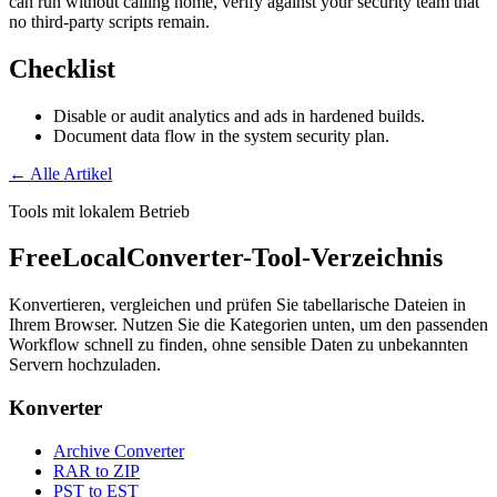
can run without calling home, verify against your security team that
no third-party scripts remain.
Checklist
Disable or audit analytics and ads in hardened builds.
Document data flow in the system security plan.
← Alle Artikel
Tools mit lokalem Betrieb
FreeLocalConverter-Tool-Verzeichnis
Konvertieren, vergleichen und prüfen Sie tabellarische Dateien in
Ihrem Browser. Nutzen Sie die Kategorien unten, um den passenden
Workflow schnell zu finden, ohne sensible Daten zu unbekannten
Servern hochzuladen.
Konverter
Archive Converter
RAR to ZIP
PST to EST