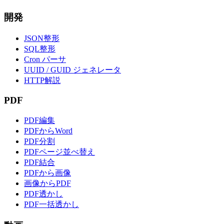
開発
JSON整形
SQL整形
Cron パーサ
UUID / GUID ジェネレータ
HTTP解説
PDF
PDF編集
PDFからWord
PDF分割
PDFページ並べ替え
PDF結合
PDFから画像
画像からPDF
PDF透かし
PDF一括透かし