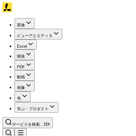
変換
ビューアとエディタ
Excel
開発
PDF
動画
画像
色
学ぶ・プロダクト
サービスを検索…
⌘K