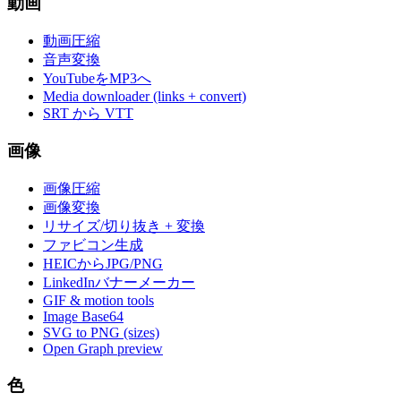
動画
動画圧縮
音声変換
YouTubeをMP3へ
Media downloader (links + convert)
SRT から VTT
画像
画像圧縮
画像変換
リサイズ/切り抜き + 変換
ファビコン生成
HEICからJPG/PNG
LinkedInバナーメーカー
GIF & motion tools
Image Base64
SVG to PNG (sizes)
Open Graph preview
色