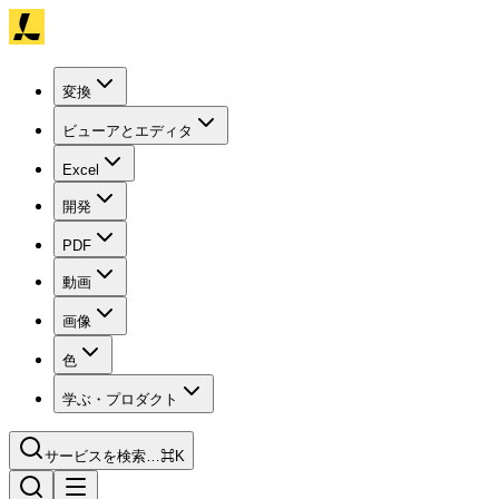
変換
ビューアとエディタ
Excel
開発
PDF
動画
画像
色
学ぶ・プロダクト
サービスを検索…
⌘K