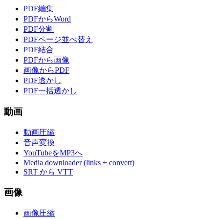
PDF編集
PDFからWord
PDF分割
PDFページ並べ替え
PDF結合
PDFから画像
画像からPDF
PDF透かし
PDF一括透かし
動画
動画圧縮
音声変換
YouTubeをMP3へ
Media downloader (links + convert)
SRT から VTT
画像
画像圧縮