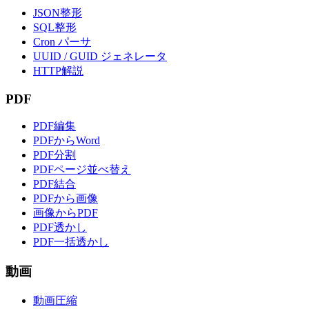
JSON整形
SQL整形
Cron パーサ
UUID / GUID ジェネレータ
HTTP解説
PDF
PDF編集
PDFからWord
PDF分割
PDFページ並べ替え
PDF結合
PDFから画像
画像からPDF
PDF透かし
PDF一括透かし
動画
動画圧縮