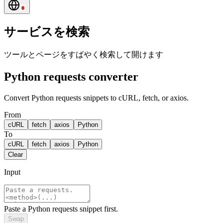
サービスを検索
ツールとページをすばやく検索して開けます
Python requests converter
Convert Python requests snippets to cURL, fetch, or axios.
From
cURL
fetch
axios
Python
To
cURL
fetch
axios
Python
Clear
Input
Paste a Python requests snippet first.
Swap