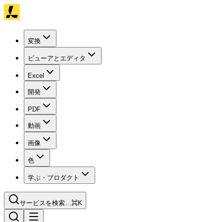
変換
ビューアとエディタ
Excel
開発
PDF
動画
画像
色
学ぶ・プロダクト
サービスを検索…
⌘K