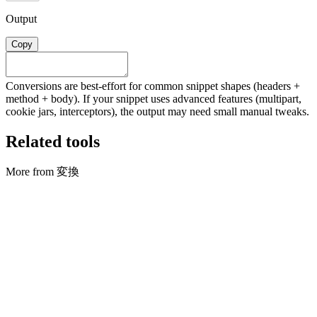
Output
Copy
Conversions are best-effort for common snippet shapes (headers +
method + body). If your snippet uses advanced features (multipart,
cookie jars, interceptors), the output may need small manual tweaks.
Related tools
More from 変換
変換
Archive Converter
Create ZIP archives and extract ZIP files locally in your browser.
ツールを実行