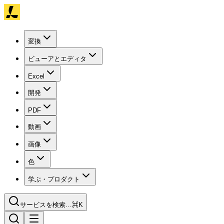
変換
ビューアとエディタ
Excel
開発
PDF
動画
画像
色
学ぶ・プロダクト
サービスを検索…
⌘K