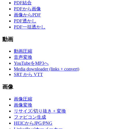
PDF結合
PDFから画像
画像からPDF
PDF透かし
PDF一括透かし
動画
動画圧縮
音声変換
YouTubeをMP3へ
Media downloader (links + convert)
SRT から VTT
画像
画像圧縮
画像変換
リサイズ/切り抜き + 変換
ファビコン生成
HEICからJPG/PNG