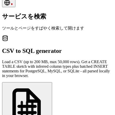
サービスを検索
ツールとページをすばやく検索して開けます
CSV to SQL generator
Load a CSV (up to 200 MB, max 50,000 rows). Get a CREATE
TABLE sketch with inferred column types plus batched INSERT
statements for PostgreSQL, MySQL, or SQLite - all parsed locally
in your browser.