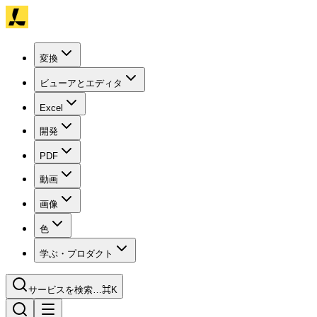
変換
ビューアとエディタ
Excel
開発
PDF
動画
画像
色
学ぶ・プロダクト
サービスを検索…
⌘K