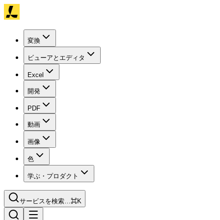
変換
ビューアとエディタ
Excel
開発
PDF
動画
画像
色
学ぶ・プロダクト
サービスを検索…
⌘K