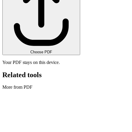
Choose PDF
Your PDF stays on this device.
Related tools
More from PDF
PDF
PDFからWord
Convert PDFs to DOCX files.