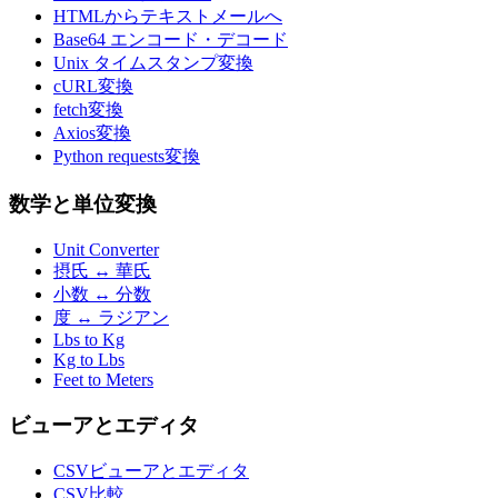
HTMLからテキストメールへ
Base64 エンコード・デコード
Unix タイムスタンプ変換
cURL変換
fetch変換
Axios変換
Python requests変換
数学と単位変換
Unit Converter
摂氏 ↔ 華氏
小数 ↔ 分数
度 ↔ ラジアン
Lbs to Kg
Kg to Lbs
Feet to Meters
ビューアとエディタ
CSVビューアとエディタ
CSV比較