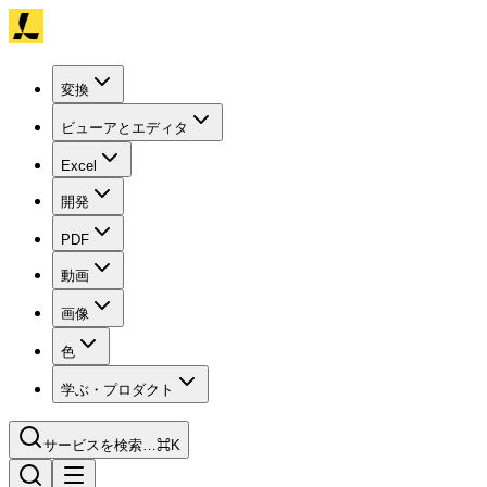
変換
ビューアとエディタ
Excel
開発
PDF
動画
画像
色
学ぶ・プロダクト
サービスを検索…
⌘K