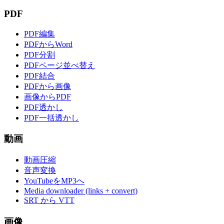
PDF
PDF編集
PDFからWord
PDF分割
PDFページ並べ替え
PDF結合
PDFから画像
画像からPDF
PDF透かし
PDF一括透かし
動画
動画圧縮
音声変換
YouTubeをMP3へ
Media downloader (links + convert)
SRT から VTT
画像