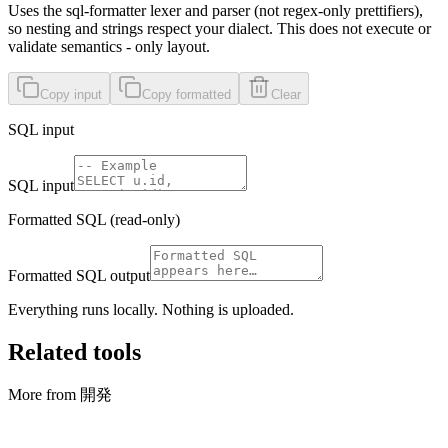
Uses the
sql-formatter
lexer and parser (not regex-only prettifiers),
so nesting and strings respect your dialect. This does not execute or
validate semantics - only layout.
Copy input
Copy formatted
Clear
SQL input
SQL input
Formatted SQL (read-only)
Formatted SQL output
Everything runs locally. Nothing is uploaded.
Related tools
More from 開発