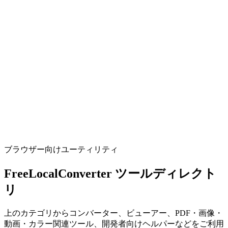
Format, minify, and validate JSON locally.
ツールを実行
開発
UUID / GUID ジェネレータ
Generate v1, v4, v7, or nil UUIDs in bulk with copy-friendly
formats for apps and tests.
ツールを実行
ブラウザー向けユーティリティ
FreeLocalConverter ツールディレクト
リ
上のカテゴリからコンバーター、ビューアー、PDF・画像・
動画・カラー関連ツール、開発者向けヘルパーなどをご利用