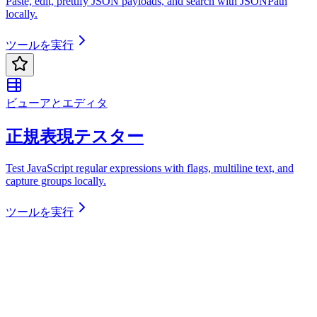
Paste, edit, prettify JSON payloads, and search with JSONPath
locally.
ツールを実行
ビューアとエディタ
正規表現テスター
Test JavaScript regular expressions with flags, multiline text, and
capture groups locally.
ツールを実行