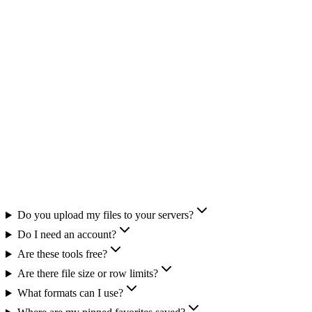
CSV, JSON, Excel, Parquet, PDF, images, video - export in one
click.
Nice details everywhere
Keyboard shortcuts, sensible defaults, and a UI that stays out of
your way.
Do you upload my files to your servers?
Do I need an account?
Are these tools free?
Are there file size or row limits?
What formats can I use?