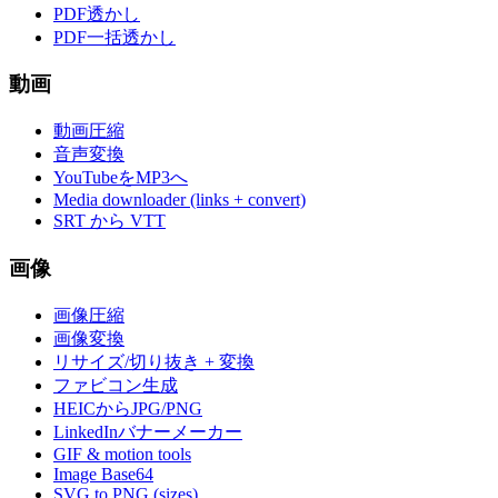
PDF透かし
PDF一括透かし
動画
動画圧縮
音声変換
YouTubeをMP3へ
Media downloader (links + convert)
SRT から VTT
画像
画像圧縮
画像変換
リサイズ/切り抜き + 変換
ファビコン生成
HEICからJPG/PNG
LinkedInバナーメーカー
GIF & motion tools
Image Base64
SVG to PNG (sizes)