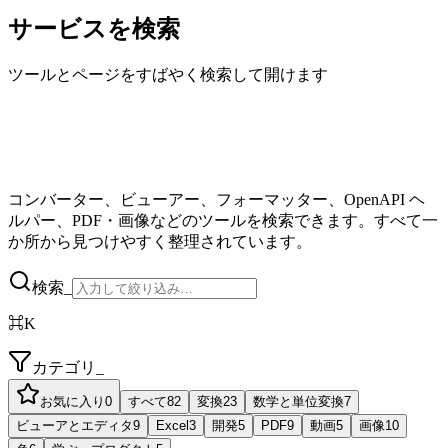
サービスを検索
ツールとページをすばやく検索して開けます
コンバーター、ビューアー、フォーマッター、OpenAPI ヘ
ルパー、PDF・画像などのツールを検索できます。すべて一
か所から見つけやすく整理されています。
検索_
⌘K
カテゴリ_
お気に入り
0
すべて
82
変換
23
数学と単位変換
7
ビューアとエディタ
9
Excel
3
開発
5
PDF
9
動画
5
画像
10