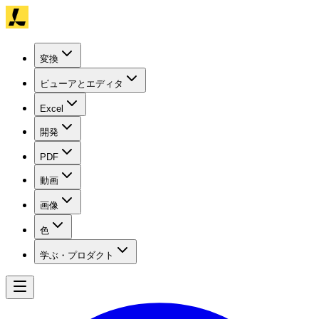
変換
ビューアとエディタ
Excel
開発
PDF
動画
画像
色
学ぶ・プロダクト