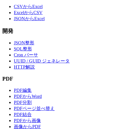
CSVからExcel
ExcelからCSV
JSONからExcel
開発
JSON整形
SQL整形
Cron パーサ
UUID / GUID ジェネレータ
HTTP解説
PDF
PDF編集
PDFからWord
PDF分割
PDFページ並べ替え
PDF結合
PDFから画像
画像からPDF